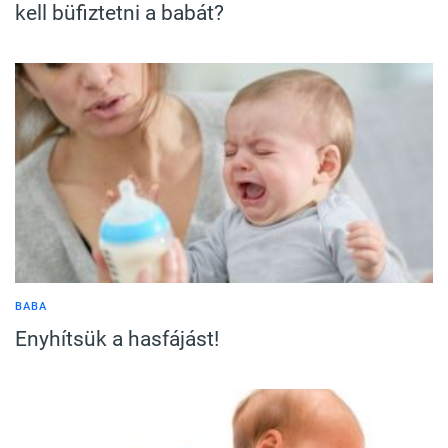
kell büfiztetni a babát?
BABA
Enyhítsük a hasfájást!