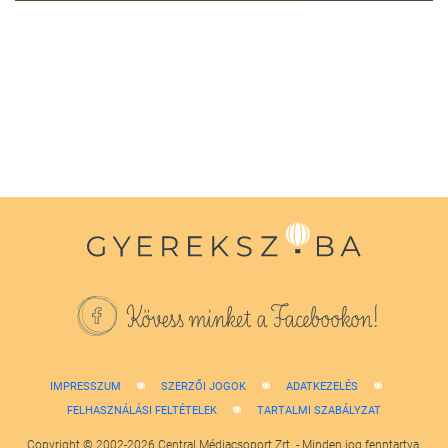
0
seconds
of
1
minute,
38
seconds
Kövess minket a Facebookon!
IMPRESSZUM
SZERZŐI JOGOK
ADATKEZELÉS
FELHASZNÁLÁSI FELTÉTELEK
TARTALMI SZABÁLYZAT
Copyright © 2002-2026 Central Médiacsoport Zrt. - Minden jog fenntartva.