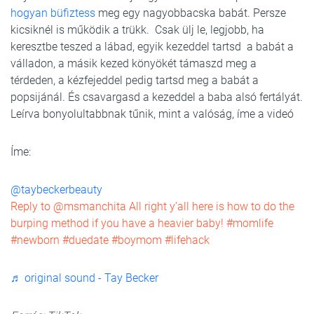
hogyan büfiztess
meg egy nagyobbacska babát. Persze
kicsiknél is működik a trükk. Csak ülj le, legjobb, ha
keresztbe teszed a lábad, egyik kezeddel tartsd a babát a
válladon, a másik kezed könyökét támaszd meg a
térdeden, a kézfejeddel pedig tartsd meg a babát a
popsijánál. És csavargasd a kezeddel a baba alsó fertályát.
Leírva bonyolultabbnak tűnik, mint a valóság, íme a videó
Íme:
@taybeckerbeauty
Reply to @msmanchita All right y’all here is how to do the
burping method if you have a heavier baby! #momlife
#newborn #duedate #boymom #lifehack
♬ original sound - Tay Becker