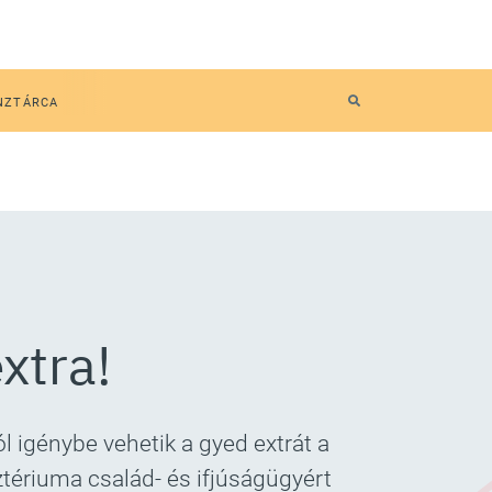
NZTÁRCA
xtra!
 igénybe vehetik a gyed extrát a
tériuma család- és ifjúságügyért