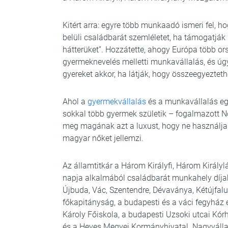
Kitért arra: egyre több munkaadó ismeri fel, h
belüli családbarát szemléletet, ha támogatják
hátterüket”. Hozzátette, ahogy Európa több o
gyermeknevelés melletti munkavállalás, és úgy
gyereket akkor, ha látják, hogy összeegyezteth
Ahol a
gyermekvállalás
és a munkavállalás eg
sokkal több gyermek születik – fogalmazott 
meg magának azt a luxust, hogy ne használja k
magyar nőket jellemzi.
Az államtitkár a Három Királyfi, Három Kirá
napja alkalmából családbarát munkahely díjaka
Újbuda, Vác, Szentendre, Dévaványa, Kétújfa
főkapitányság, a budapesti és a váci fegyház 
Károly Főiskola, a budapesti Uzsoki utcai Kórh
és a Heves Megyei Kormányhivatal. Nagyvállal