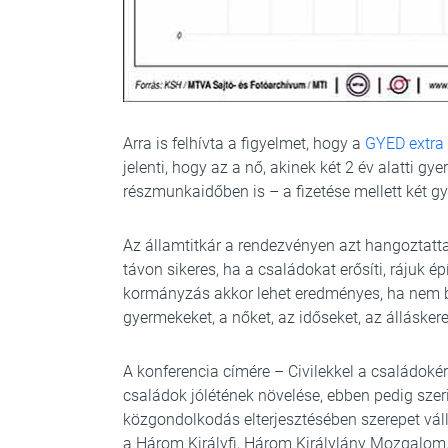
Arra is felhívta a figyelmet, hogy a
GYED extra 
jelenti, hogy az a nő, akinek két 2 év alatti g
részmunkaidőben is – a fizetése mellett két g
Az államtitkár a rendezvényen azt hangoztatt
távon sikeres, ha a családokat erősíti, rájuk ép
kormányzás akkor lehet eredményes, ha nem b
gyermekeket, a nőket, az időseket, az álláske
A konferencia címére – Civilekkel a családokér
családok jólétének növelése, ebben pedig szer
közgondolkodás elterjesztésében szerepet váll
a Három Királyfi, Három Királylány Mozgalom