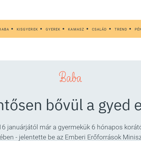
BABA
KISGYEREK
GYEREK
KAMASZ
CSALÁD
TREND
PÉ
Baba
ntősen bővül a gyed e
 januárjától már a gyermekük 6 hónapos korától
ben - jelentette be az Emberi Erőforrások Minisz