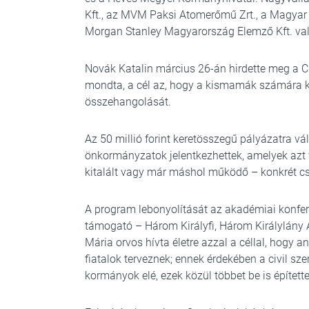
Kft., az MVM Paksi Atomerőmű Zrt., a Magyar 
Morgan Stanley Magyarország Elemző Kft. val
Novák Katalin március 26-án hirdette meg a C
mondta, a cél az, hogy a kismamák számára 
összehangolását.
Az 50 millió forint keretösszegű pályázatra vá
önkormányzatok jelentkezhettek, amelyek azt v
kitalált vagy már máshol működő – konkrét cs
A program lebonyolítását az akadémiai konfere
támogató – Három Királyfi, Három Királylány
Mária orvos hívta életre azzal a céllal, hogy 
fiatalok terveznek; ennek érdekében a civil sz
kormányok elé, ezek közül többet be is épített