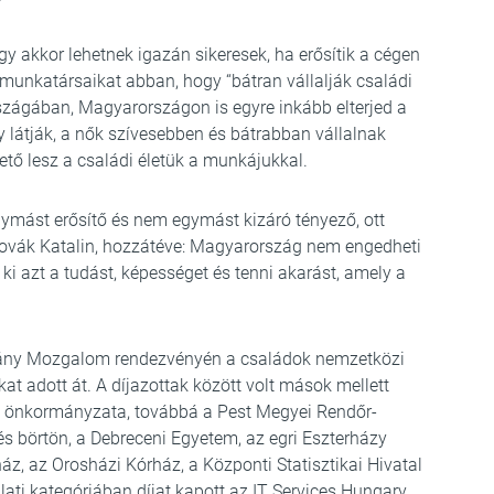
ogy akkor lehetnek igazán sikeresek, ha erősítik a cégen
 munkatársaikat abban, hogy “bátran vállalják családi
rszágában, Magyarországon is egyre inkább elterjed a
 látják, a nők szívesebben és bátrabban vállalnak
ető lesz a családi életük a munkájukkal.
ymást erősítő és nem egymást kizáró tényező, ott
Novák Katalin, hozzátéve: Magyarország nem engedheti
i azt a tudást, képességet és tenni akarást, amely a
lylány Mozgalom rendezvényén a családok nemzetközi
t adott át. A díjazottak között volt mások mellett
lu önkormányzata, továbbá a Pest Megyei Rendőr-
és börtön, a Debreceni Egyetem, az egri Eszterházy
áz, az Orosházi Kórház, a Központi Statisztikai Hivatal
ati kategóriában díjat kapott az IT Services Hungary