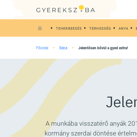
TEHERBEESÉS
TERHESSÉG
ANYA
Főoldal
Baba
Jelentősen bővül a gyed extra!
Jele
A munkába visszatérő anyák 2016
kormány szerdai döntése értelmé