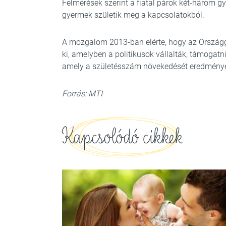
Felmérések szerint a fiatal párok két-három 
gyermek születik meg a kapcsolatokból.
A mozgalom 2013-ban elérte, hogy az Országg
ki, amelyben a politikusok vállalták, támogatn
amely a születésszám növekedését eredménye
Forrás: MTI
Kapcsolódó cikkek