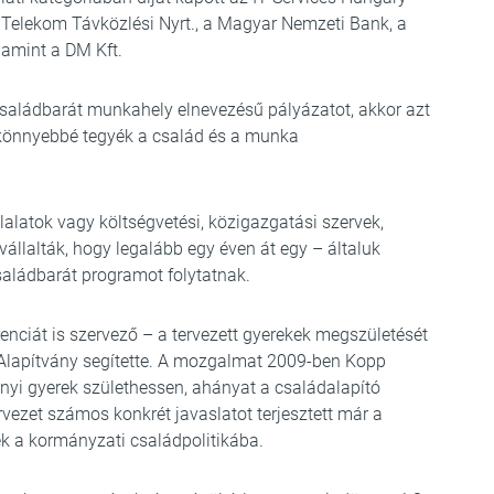
Telekom Távközlési Nyrt., a Magyar Nemzeti Bank, a
amint a DM Kft.
saládbarát munkahely elnevezésű pályázatot, akkor azt
könnyebbé tegyék a család és a munka
llalatok vagy költségvetési, közigazgatási szervek,
állalták, hogy legalább egy éven át egy – általuk
aládbarát programot folytatnak.
nciát is szervező – a tervezett gyerekek megszületését
 Alapítvány segítette. A mozgalmat 2009-ben Kopp
annyi gyerek születhessen, ahányat a családalapító
ervezet számos konkrét javaslatot terjesztett már a
ek a kormányzati családpolitikába.