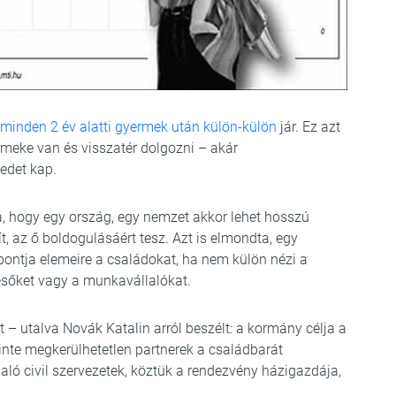
minden 2 év alatti gyermek után külön-külön
jár. Ez azt
yermeke van és visszatér dolgozni – akár
yedet kap.
a, hogy egy ország, egy nemzet akkor lehet hosszú
ít, az ő boldogulásáért tesz. Azt is elmondta, egy
ontja elemeire a családokat, ha nem külön nézi a
resőket vagy a munkavállalókat.
t – utalva Novák Katalin arról beszélt: a kormány célja a
inte megkerülhetetlen partnerek a családbarát
aló civil szervezetek, köztük a rendezvény házigazdája,
.