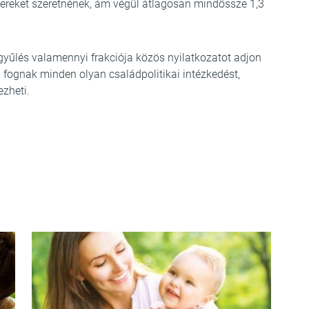
gyereket szeretnének, ám végül átlagosan mindössze 1,3
yűlés valamennyi frakciója közös nyilatkozatot adjon
i fognak minden olyan családpolitikai intézkedést,
zheti.