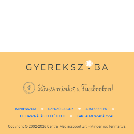
seconds
of
1
minute,
38
seconds
Kövess minket a Facebookon!
IMPRESSZUM
SZERZŐI JOGOK
ADATKEZELÉS
FELHASZNÁLÁSI FELTÉTELEK
TARTALMI SZABÁLYZAT
Copyright © 2002-2026 Central Médiacsoport Zrt. - Minden jog fenntartva.