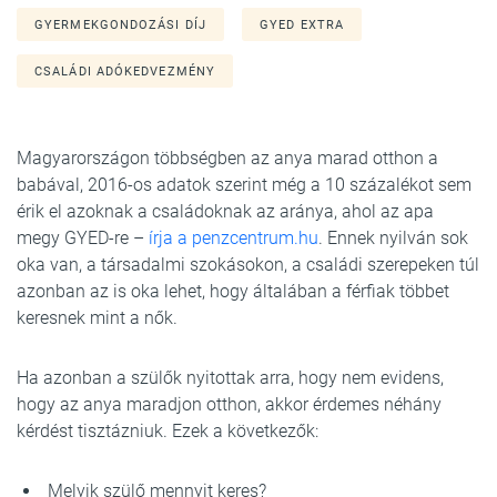
GYERMEKGONDOZÁSI DÍJ
GYED EXTRA
CSALÁDI ADÓKEDVEZMÉNY
Magyarországon többségben az anya marad otthon a
babával, 2016-os adatok szerint még a 10 százalékot sem
érik el azoknak a családoknak az aránya, ahol az apa
megy GYED-re –
írja a penzcentrum.hu
. Ennek nyilván sok
oka van, a társadalmi szokásokon, a családi szerepeken túl
azonban az is oka lehet, hogy általában a férfiak többet
keresnek mint a nők.
Ha azonban a szülők nyitottak arra, hogy nem evidens,
hogy az anya maradjon otthon, akkor érdemes néhány
kérdést tisztázniuk. Ezek a következők:
Melyik szülő mennyit keres?