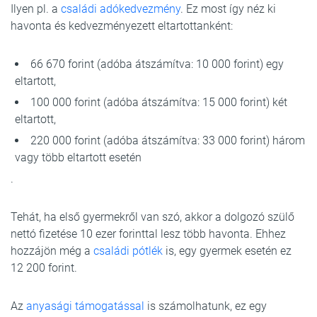
Ilyen pl. a
családi adókedvezmény
. Ez most így néz ki
havonta és kedvezményezett eltartottanként:
66 670 forint (adóba átszámítva: 10 000 forint) egy
eltartott,
100 000 forint (adóba átszámítva: 15 000 forint) két
eltartott,
220 000 forint (adóba átszámítva: 33 000 forint) három
vagy több eltartott esetén
.
Tehát, ha első gyermekről van szó, akkor a dolgozó szülő
nettó fizetése 10 ezer forinttal lesz több havonta. Ehhez
hozzájön még a
családi pótlék
is, egy gyermek esetén ez
12 200 forint.
Az
anyasági támogatással
is számolhatunk, ez egy