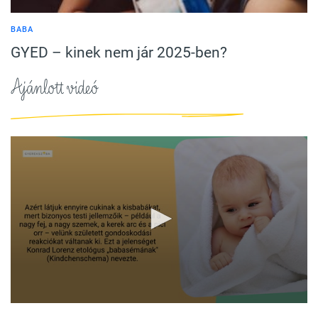
BABA
GYED – kinek nem jár 2025-ben?
Ajánlott videó
0