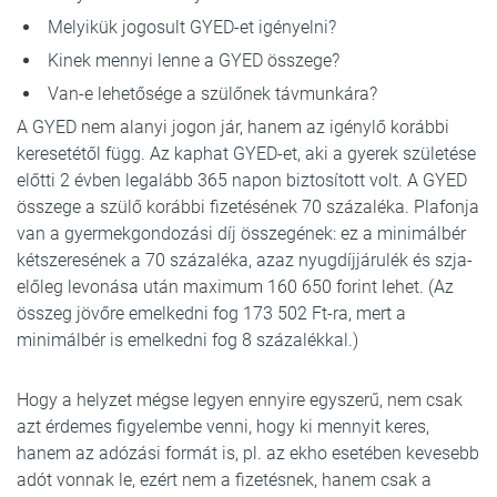
Melyikük jogosult GYED-et igényelni?
Kinek mennyi lenne a GYED összege?
Van-e lehetősége a szülőnek távmunkára?
A GYED nem alanyi jogon jár, hanem az igénylő korábbi
keresetétől függ. Az kaphat GYED-et, aki a gyerek születése
előtti 2 évben legalább 365 napon biztosított volt. A GYED
összege a szülő korábbi fizetésének 70 százaléka. Plafonja
van a gyermekgondozási díj összegének: ez a minimálbér
kétszeresének a 70 százaléka, azaz nyugdíjjárulék és szja-
előleg levonása után maximum 160 650 forint lehet. (Az
összeg jövőre emelkedni fog 173 502 Ft-ra, mert a
minimálbér is emelkedni fog 8 százalékkal.)
Hogy a helyzet mégse legyen ennyire egyszerű, nem csak
azt érdemes figyelembe venni, hogy ki mennyit keres,
hanem az adózási formát is, pl. az ekho esetében kevesebb
adót vonnak le, ezért nem a fizetésnek, hanem csak a