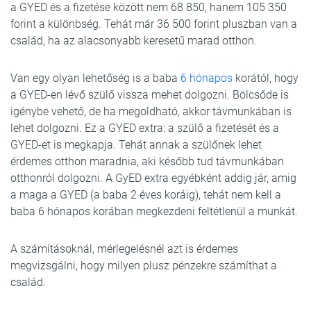
a GYED és a fizetése között nem 68 850, hanem 105 350
forint a különbség. Tehát már 36 500 forint pluszban van a
család, ha az alacsonyabb keresetű marad otthon.
Van egy olyan lehetőség is a baba
6 hónapos
korától, hogy
a GYED-en lévő szülő vissza mehet dolgozni. Bölcsőde is
igénybe vehető, de ha megoldható, akkor távmunkában is
lehet dolgozni. Ez a GYED extra: a szülő a fizetését és a
GYED-et is megkapja. Tehát annak a szülőnek lehet
érdemes otthon maradnia, aki később tud távmunkában
otthonról dolgozni. A GyED extra egyébként addig jár, amig
a maga a GYED (a baba 2 éves koráig), tehát nem kell a
baba 6 hónapos korában megkezdeni feltétlenül a munkát.
A számításoknál, mérlegelésnél azt is érdemes
megvizsgálni, hogy milyen plusz pénzekre számíthat a
család.