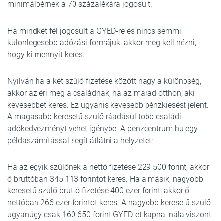
minimálbérnek a 70 százalékára jogosult.
Ha mindkét fél jogosult a GYED-re és nincs semmi
különlegesebb adózási formájuk, akkor meg kell nézni,
hogy ki mennyit keres.
Nyilván ha a két szülő fizetése között nagy a különbség,
akkor az éri meg a családnak, ha az marad otthon, aki
kevesebbet keres. Ez ugyanis kevesebb pénzkiesést jelent.
A magasabb keresetű szülő ráadásul több családi
adókedvezményt vehet igénybe. A penzcentrum.hu egy
példaszámítással segít átlátni a helyzetet:
Ha az egyik szülőnek a nettó fizetése 229 500 forint, akkor
ő bruttóban 345 113 forintot keres. Ha a másik, nagyobb
keresetű szülő bruttó fizetése 400 ezer forint, akkor ő
nettóban 266 ezer forintot keres. A nagyobb keresetű szülő
ugyanúgy csak 160 650 forint GYED-et kapna, nála viszont