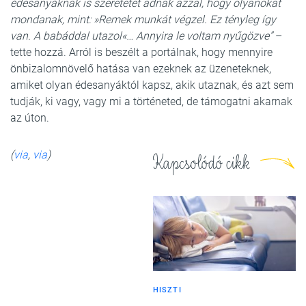
édesanyáknak is szeretetet adnak azzal, hogy olyanokat
mondanak, mint: »Remek munkát végzel. Ez tényleg így
van. A babáddal utazol«… Annyira le voltam nyűgözve”
–
tette hozzá. Arról is beszélt a portálnak, hogy mennyire
önbizalomnövelő hatása van ezeknek az üzeneteknek,
amiket olyan édesanyáktól kapsz, akik utaznak, és azt sem
tudják, ki vagy, vagy mi a történeted, de támogatni akarnak
az úton.
(
via
,
via
)
Kapcsolódó cikk
HISZTI