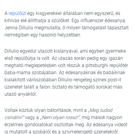
A
repülőút
egy kisgyerekkel általában nem egyszerű, és
kihívás elé állíthatja a szülőket. Egy influenszer édesanya,
Jenna Dillulio megmutatta, ő milyen támogatást tapasztalt
nemrégiben egy hasonló helyzetben.
Dillulio egyedül utazott kislányával, ami egyben gyermeke
első repülőútja is volt. Az utazás során pedig egy igazán
megható meglepetésben volt részük a pittsburghi repülőtér
baba-mama szobájában. Az édesanyáknak és babáiknak
kialakított várószobában Dillulio rengeteg színes post-it
üzenetet talált a falon: bíztató és támogató sorokat más
utazó anyáktól.
Voltak köztük olyan bátorítások, mint a
„Meg tudod
csinálni!”
vagy a
„Nem olyan rossz!”
, míg mások nagyon
érzelmes gondolatokat osztottak meg. Az édesanya videót
is mutatott a szobáról és a szívmelengető üzenetekről: