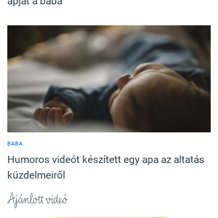
apját a baba
BABA
Humoros videót készített egy apa az altatás
küzdelmeiről
Ajánlott videó