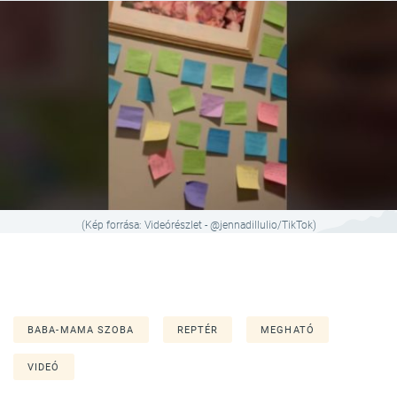
(Kép forrása: Videórészlet - @jennadillulio/TikTok)
BABA-MAMA SZOBA
REPTÉR
MEGHATÓ
VIDEÓ