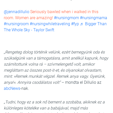
@jennadillulio
Seriously bawled when i walked in this
room. Women are amazing!
#nursingmom
#nursingmama
#nursingroom
#nursingwhiletraveling
#fyp
♬ Bigger Than
The Whole Sky - Taylor Swift
„Rengeteg dolog történik velünk, ezért bemegyünk oda és
szükségünk van a támogatásra, amit anélkül kapunk, hogy
számítottunk volna rá – szívmelengető volt, amikor
megláttam az összes post-it-et, és olyanokat olvastam,
mint: »Remek munkát végzel. Remek anya vagy. Gyerünk,
anya!«. Annyira csodálatos volt”
– mondta el Dillulio az
abcNews
-nak.
„Tudni, hogy ez a sok nő bement a szobába, akiknek ez a
különleges köteléke van a babájával, majd más