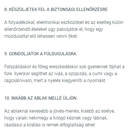
8. KÉSZÜLJETEK FEL A BIZTONSÁGI ELLENŐRZÉSRE
A folyadékokat, elektronikai eszközöket és az esetleg külön
ellenőrzendő ételeket úgy pakoljátok el, hogy egy
mozdulattal elő lehessen venni őket.
9. GONDOLJATOK A FÜLDUGULÁSRA
Felszálláskor és főleg ereszkedéskor sok gyereknek fájhat a
füle. Ilyenkor segíthet az ivás, a szopizás, a cumi vagy a
rágcsálnivaló, mert a nyelés kiegyenlíti a nyomást.
10. INKÁBB AZ ABLAK MELLÉ ÜLJÖN
Az ablaknál kevesebb a jövés-menés, kisebb az esélye,
hogy valaki nekimegy a kilógó kéznek vagy lábnak,
ráadásul a kilátás is remek elfoglaltság lehet.