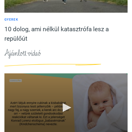
GYEREK
10 dolog, ami nélkül katasztrófa lesz a
repülőút
Ajánlott videó