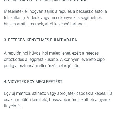
Meséljétek el, hogyan zajlik a repülés a becsekkolástól a
felszállásig. Videók vagy mesekönyvek is segíthetnek,
hiszen amit ismernek, attól kevésbé tartanak.
3. RÉTEGES, KÉNYELMES RUHÁT ADJ RÁ
A repülőn hol hűvös, hol meleg lehet, ezért a réteges
öltözködés a legpraktikusabb. A könnyen levehető cipő
pedig a biztonsági ellenőrzésnél is jól jön.
4. VIGYETEK EGY MEGLEPETÉST
Egy új matrica, színező vagy apró játék csodákra képes. Ha
csak a repülőn kerül elő, hosszabb időre lekötheti a gyerek
figyelmét.