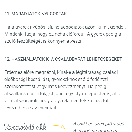
11. MARADJATOK NYUGODTAK
Ha a gyerek nyűgös, sír, ne aggódjatok azon, ki mit gondol.
Mindenki tudja, hogy ez néha előfordul. A gyerek pedig a
szülő feszültségét is könnyen átveszi.
12. HASZNÁLJÁTOK KI A CSALÁDBARÁT LEHETŐSÉGEKET
Érdemes előre megnézni, kínál-e a légitársaság családi
elsőbbségi beszállást, gyerekeknek szóló fedélzeti
szórakoztatást vagy más kedvezményt. Ha pedig
átszállással utaztok, jól jöhet egy olyan repülőtér is, ahol
van játszósarok, hogy a gyerek még felszállás előtt
levezethesse az energiáit.
A cikkben szereplő videó
Kapcsolódó cikk
AI alapú programmal