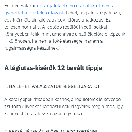
És még valami:
ne várjátok el sem magatoktól, sem a
gyerektől a tökéletes utazást.
Lehet, hogy lesz egy hiszti,
egy kiömlött almalé vagy egy félórás unatkozás. Ez
teljesen normális. A legtöbb repülőút végül sokkal
könnyebben telik, mint amennyire a szülők előre elképzelik
– különösen, ha nem a tökéletességre, hanem a
rugalmasságra készülnek.
A légiutas-kísérők 12 bevált tippje
1. HA LEHET, VÁLASSZATOK REGGELI JÁRATOT
A korai gépek ritkábban késnek, a repülőterek is kevésbé
zsúfoltak ilyenkor, ráadásul sok kisgyerek még álmos, így
könnyebben átalussza az út egy részét.
2. BESZÉLJÉTEK ÁT ELŐRE, MI FOG TÖRTÉNNI