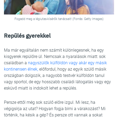
Fogadd meg a légiutas-kísérők tanácsait! (Forrás: Getty Images)
Repülés gyerekkel
Ma már egyáltalán nem számít különlegesnek, ha egy
kisgyerek repülőre ül. Nemcsak a nyaralások miatt: sok
családban a
nagyszülők külföldön vagy akár egy másik
kontinensen élnek,
előfordul, hogy az egyik szülő másik
országban dolgozik, a nagyobb testvér külföldön tanul
vagy sportol, de egy hosszabb családi látogatás vagy egy
esküvő miatt is indokolt lehet a repülés.
Persze ettől még sok szülő előre izgul. Mi lesz, ha
végigsírja az utat? Hogyan fogja bírni a várakozást? Mi
történik, ha késik a gép? És persze ott vannak a sokat