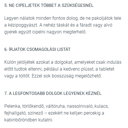
5. NE CIPELJETEK TÖBBET A SZÜKSÉGESNÉL
Legyen nálatok minden fontos dolog, de ne pakoljátok tele
a kézipoggyászt. A nehéz táskát és a fáradt vagy alvó
gyerek együtt cipelni nagyon megterhelő.
6. ÍRJATOK CSOMAGOLÁSI LISTÁT
Külön jelöljétek azokat a dolgokat, amelyeket csak indulás
előtt tudtok eltenni, például a kedvenc plüsst, a tabletet
vagy a töltőt. Ezzel sok bosszúság megelőzhető.
7. A LEGFONTOSABB DOLGOK LEGYENEK KÉZNÉL
Pelenka, törlőkendő, váltóruha, nassolnivaló, kulacs,
fejhallgató, színező – ezekért ne kelljen percekig a
kabinbőröndben kutatni.