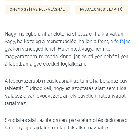
ÖNGYÓGYÍTÁS FEJFÁJÁSNÁL
FÁJDALOMCSILLAPÍTÓ
Nagy melegben, vihar előtt, ha stressz ér, ha kialvatlan
vagy, ha közeleg a menstruációd, ha jön a front, a
fejfájás
gyakori vendéged lehet. Ha érintett vagy, nem kell
magyaráznom, micsoda kínnal jár, és milyen nehéz ilyen
állapotban a gyerekekkel foglalkozni.
A legegyszerűbb megoldásnak az tűnik, ha bekapsz egy
tablettát. Tudnod kell, hogy ez szoptatás alatt sem tilos!
Válassz olyan gyógyszert, amely egyetlen hatóanyagot
tartalmaz.
Szoptatás alatt az ibuprofen, paracetamol és diclofenac
hatóanyagú fájdalomcsillapítók alkalmazhatók.