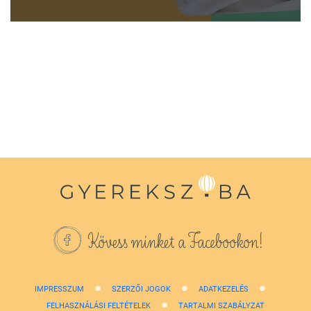
0
seconds
of
1
minute,
38
seconds
Kövess minket a Facebookon!
IMPRESSZUM
SZERZŐI JOGOK
ADATKEZELÉS
FELHASZNÁLÁSI FELTÉTELEK
TARTALMI SZABÁLYZAT