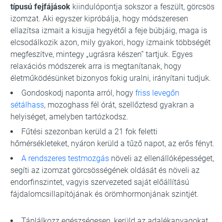
típusú fejfájások
kiindulópontja sokszor a feszült, görcsös
izomzat. Aki egyszer kipróbálja, hogy módszeresen
ellazítsa izmait a kisujja hegyétől a feje búbjáig, maga is
elcsodálkozik azon, mily gyakori, hogy izmaink többségét
megfeszítve, mintegy „ugrásra készen” tartjuk. Egyes
relaxációs módszerek arra is megtanítanak, hogy
életműködésünket bizonyos fokig uralni, irányítani tudjuk.
Gondoskodj naponta arról, hogy
friss levegőn
sétálhass
, mozoghass fél órát, szellőztesd gyakran a
helyiséget, amelyben tartózkodsz.
Fűtési szezonban kerüld a 21 fok feletti
hőmérsékleteket, nyáron kerüld a tűző napot, az erős fényt.
A rendszeres testmozgás
növeli az ellenállóképességet,
segíti az izomzat görcsösségének oldását és növeli az
endorfinszintet, vagyis szervezeted saját előállítású
fájdalomcsillapítójának és örömhormonjának szintjét.
Táplálkozz egészségesen, kerüld az adalékanyagokat