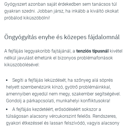
Gyógyszert azonban saját érdekedben sem tanácsos túl
gyakran szedni. Jobban jársz, ha inkább a kiváltó okokat
próbálod kiküszöbölni!
Öngyógyítás enyhe és közepes fájdalomnál
A fejfájás leggyakoribb fajtájánál, a
tenziós típusnál
kivétel
nélkül javulást érhetünk el bizonyos problémaforrások
kiküszöbölésével:
Segíti a fejfájás leküzdését, ha szőnyeg alá söprés
helyett szembenézünk kínzó, gyötrő problémáinkkal,
amennyiben egyedül nem megy, szakember segítségével.
Gondolj a párkapcsolati, munkahelyi konfliktusokra!
A fejfájás kezdetéért, erősödéséért sokszor a
túlságosan alacsony vércukorszint felelős. Rendszeres,
gyakori étkezéssel és lassan felszívódó, vagyis alacsony