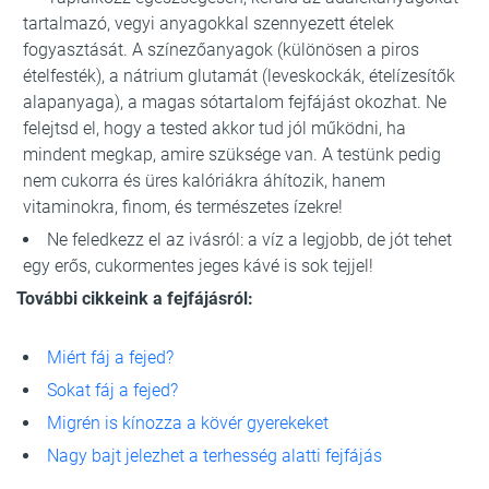
tartalmazó, vegyi anyagokkal szennyezett ételek
fogyasztását. A színezőanyagok (különösen a piros
ételfesték), a nátrium glutamát (leveskockák, ételízesítők
alapanyaga), a magas sótartalom fejfájást okozhat. Ne
felejtsd el, hogy a tested akkor tud jól működni, ha
mindent megkap, amire szüksége van. A testünk pedig
nem cukorra és üres kalóriákra áhítozik, hanem
vitaminokra, finom, és természetes ízekre!
Ne feledkezz el az ivásról: a víz a legjobb, de jót tehet
egy erős, cukormentes jeges kávé is sok tejjel!
További cikkeink a fejfájásról:
Miért fáj a fejed?
Sokat fáj a fejed?
Migrén is kínozza a kövér gyerekeket
Nagy bajt jelezhet a terhesség alatti fejfájás