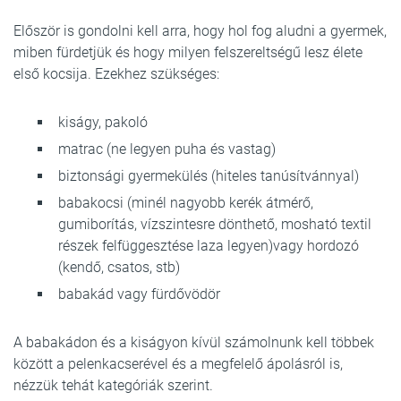
Először is gondolni kell arra, hogy hol fog aludni a gyermek,
miben fürdetjük és hogy milyen felszereltségű lesz élete
első kocsija. Ezekhez szükséges:
kiságy, pakoló
matrac (ne legyen puha és vastag)
biztonsági gyermekülés (hiteles tanúsítvánnyal)
babakocsi (minél nagyobb kerék átmérő,
gumiborítás, vízszintesre dönthető, mosható textil
részek felfüggesztése laza legyen)vagy hordozó
(kendő, csatos, stb)
babakád vagy fürdővödör
A babakádon és a kiságyon kívül számolnunk kell többek
között a pelenkacserével és a megfelelő ápolásról is,
nézzük tehát kategóriák szerint.