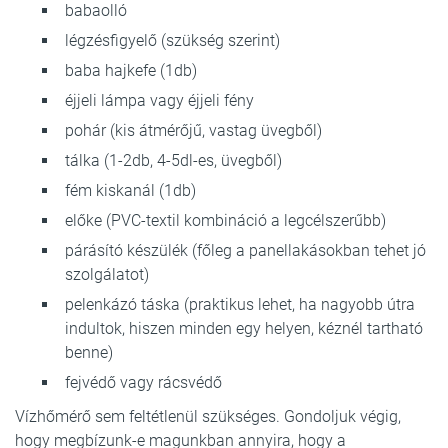
babaolló
légzésfigyelő (szükség szerint)
baba hajkefe (1db)
éjjeli lámpa vagy éjjeli fény
pohár (kis átmérőjű, vastag üvegből)
tálka (1-2db, 4-5dl-es, üvegből)
fém kiskanál (1db)
előke (PVC-textil kombináció a legcélszerűbb)
párásító készülék (főleg a panellakásokban tehet jó
szolgálatot)
pelenkázó táska (praktikus lehet, ha nagyobb útra
indultok, hiszen minden egy helyen, kéznél tartható
benne)
fejvédő vagy rácsvédő
Vízhőmérő sem feltétlenül szükséges. Gondoljuk végig,
hogy megbízunk-e magunkban annyira, hogy a