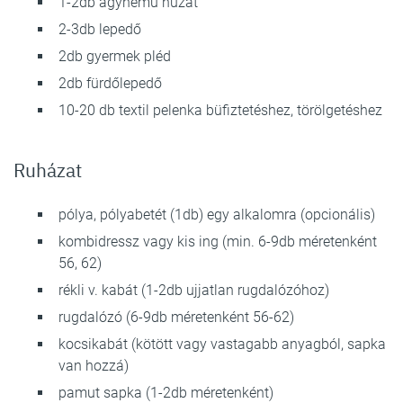
1-2db ágynemű huzat
2-3db lepedő
2db gyermek pléd
2db fürdőlepedő
10-20 db textil pelenka büfiztetéshez, törölgetéshez
Ruházat
pólya, pólyabetét (1db) egy alkalomra (opcionális)
kombidressz vagy kis ing (min. 6-9db méretenként
56, 62)
rékli v. kabát (1-2db ujjatlan rugdalózóhoz)
rugdalózó (6-9db méretenként 56-62)
kocsikabát (kötött vagy vastagabb anyagból, sapka
van hozzá)
pamut sapka (1-2db méretenként)