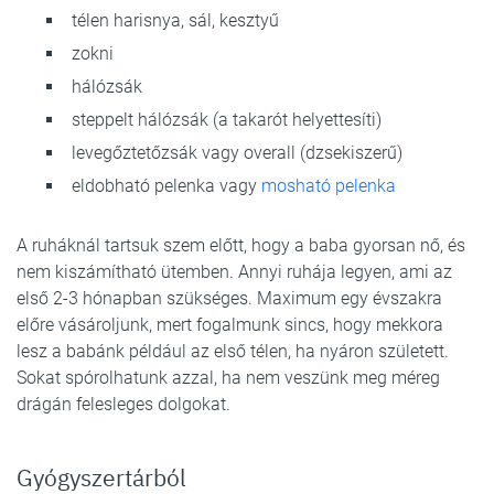
télen harisnya, sál, kesztyű
zokni
hálózsák
steppelt hálózsák (a takarót helyettesíti)
levegőztetőzsák vagy overall (dzsekiszerű)
eldobható pelenka vagy
mosható pelenka
A ruháknál tartsuk szem előtt, hogy a baba gyorsan nő, és
nem kiszámítható ütemben. Annyi ruhája legyen, ami az
első 2-3 hónapban szükséges. Maximum egy évszakra
előre vásároljunk, mert fogalmunk sincs, hogy mekkora
lesz a babánk például az első télen, ha nyáron született.
Sokat spórolhatunk azzal, ha nem veszünk meg méreg
drágán felesleges dolgokat.
Gyógyszertárból