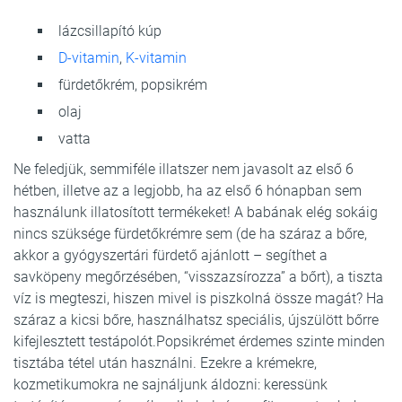
lázcsillapító kúp
D-vitamin
,
K-vitamin
fürdetőkrém, popsikrém
olaj
vatta
Ne feledjük, semmiféle illatszer nem javasolt az első 6
hétben, illetve az a legjobb, ha az első 6 hónapban sem
használunk illatosított termékeket! A babának elég sokáig
nincs szüksége fürdetőkrémre sem (de ha száraz a bőre,
akkor a gyógyszertári fürdető ajánlott – segíthet a
savköpeny megőrzésében, “visszazsírozza” a bőrt), a tiszta
víz is megteszi, hiszen mivel is piszkolná össze magát? Ha
száraz a kicsi bőre, használhatsz speciális, újszülött bőrre
kifejlesztett testápolót.Popsikrémet érdemes szinte minden
tisztába tétel után használni. Ezekre a krémekre,
kozmetikumokra ne sajnáljunk áldozni: keressünk