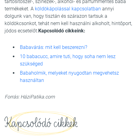
tartósítószer-, színezék-, alkohol- és parfümmentes baba
termékeket. A
köldökápolással kapcsolatban
annyi
dolgunk van, hogy tisztán és szárazon tartsuk a
köldökcsonkot, tehát nem kell használni alkoholt, hintőport,
jódos ecsetelőt.
Kapcsolódó cikkeink:
Babavárás: mit kell beszerezni?
10 babacucc, amire tuti, hogy soha nem lesz
szükséged
Babaholmik, melyeket nyugodtan megvehetsz
használtan
Forrás: HáziPatika.com
Kapcsolódó cikkek