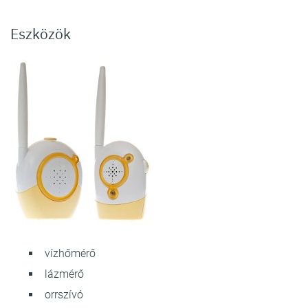
Eszközök
vízhőmérő
lázmérő
orrszívó