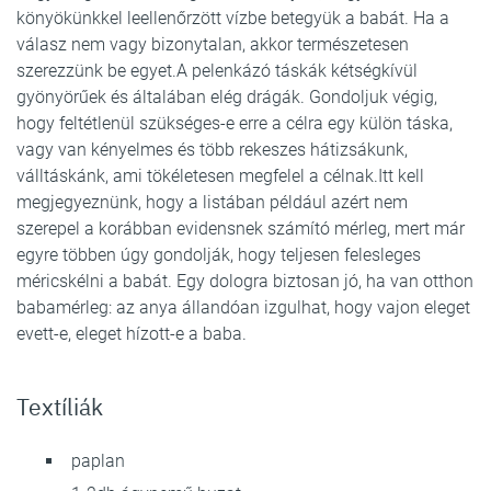
könyökünkkel leellenőrzött vízbe betegyük a babát. Ha a
válasz nem vagy bizonytalan, akkor természetesen
szerezzünk be egyet.A pelenkázó táskák kétségkívül
gyönyörűek és általában elég drágák. Gondoljuk végig,
hogy feltétlenül szükséges-e erre a célra egy külön táska,
vagy van kényelmes és több rekeszes hátizsákunk,
válltáskánk, ami tökéletesen megfelel a célnak.Itt kell
megjegyeznünk, hogy a listában például azért nem
szerepel a korábban evidensnek számító mérleg, mert már
egyre többen úgy gondolják, hogy teljesen felesleges
méricskélni a babát. Egy dologra biztosan jó, ha van otthon
babamérleg: az anya állandóan izgulhat, hogy vajon eleget
evett-e, eleget hízott-e a baba.
Textíliák
paplan