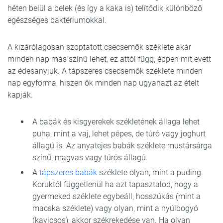
héten belül a belek (és így a kaka is) telítődik különböző
egészséges baktériumokkal.
A kizárólagosan szoptatott csecsemők széklete akár
minden nap más színű lehet, ez attól függ, éppen mit evett
az édesanyjuk. A tápszeres csecsemők széklete minden
nap egyforma, hiszen ők minden nap ugyanazt az ételt
kapják.
A babák és kisgyerekek székletének állaga lehet
puha, mint a vaj, lehet pépes, de túró vagy joghurt
állagú is. Az anyatejes babák széklete mustársárga
színű, magvas vagy túrós állagú.
A
tápszeres babák
széklete olyan, mint a puding.
Koruktól függetlenül ha azt tapasztalod, hogy a
gyermeked széklete egybeáll, hosszúkás (mint a
macska széklete) vagy olyan, mint a nyúlbogyó
(kavicsos), akkor székrekedése van. Ha olyan