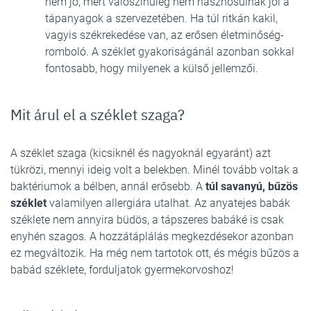
nem jó, mert valószínűleg nem hasznosulnak jól a
tápanyagok a szervezetében. Ha túl ritkán kakil,
vagyis székrekedése van, az erősen életminőség-
romboló. A széklet gyakoriságánál azonban sokkal
fontosabb, hogy milyenek a külső jellemzői.
Mit árul el a széklet szaga?
A széklet szaga (kicsiknél és nagyoknál egyaránt) azt
tükrözi, mennyi ideig volt a belekben. Minél tovább voltak a
baktériumok a bélben, annál erősebb. A
túl savanyú, bűzös
széklet
valamilyen allergiára utalhat. Az anyatejes babák
széklete nem annyira büdös, a tápszeres babáké is csak
enyhén szagos. A hozzátáplálás megkezdésekor azonban
ez megváltozik. Ha még nem tartotok ott, és mégis bűzös a
babád széklete, forduljatok gyermekorvoshoz!