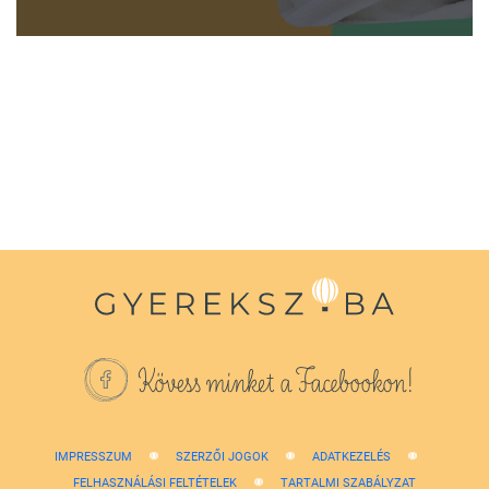
0
seconds
of
1
minute,
38
seconds
Kövess minket a Facebookon!
IMPRESSZUM
SZERZŐI JOGOK
ADATKEZELÉS
FELHASZNÁLÁSI FELTÉTELEK
TARTALMI SZABÁLYZAT