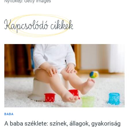
Nyitókép: Getty Images
Kapcsolódó cikkek
BABA
A baba széklete: színek, állagok, gyakoriság