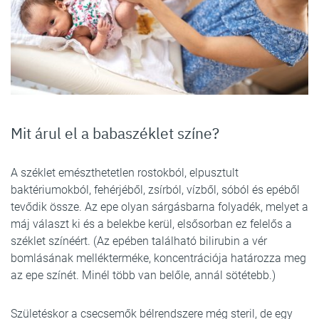
Mit árul el a babaszéklet színe?
A széklet emészthetetlen rostokból, elpusztult
baktériumokból, fehérjéből, zsírból, vízből, sóból és epéből
tevődik össze. Az epe olyan sárgásbarna folyadék, melyet a
máj választ ki és a belekbe kerül, elsősorban ez felelős a
széklet színéért. (Az epében található bilirubin a vér
bomlásának mellékterméke, koncentrációja határozza meg
az epe színét. Minél több van belőle, annál sötétebb.)
Születéskor a csecsemők bélrendszere még steril, de egy