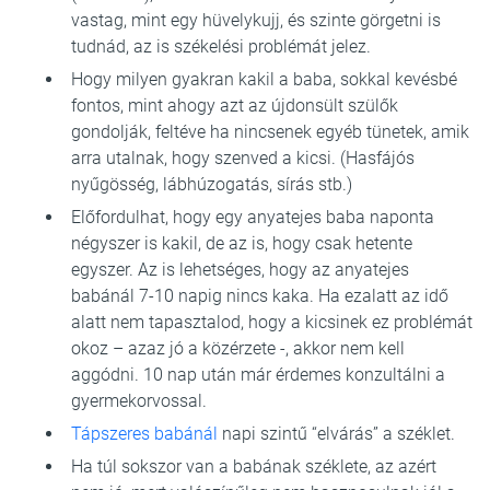
vastag, mint egy hüvelykujj, és szinte görgetni is
tudnád, az is székelési problémát jelez.
Hogy milyen gyakran kakil a baba, sokkal kevésbé
fontos, mint ahogy azt az újdonsült szülők
gondolják, feltéve ha nincsenek egyéb tünetek, amik
arra utalnak, hogy szenved a kicsi. (Hasfájós
nyűgösség, lábhúzogatás, sírás stb.)
Előfordulhat, hogy egy anyatejes baba naponta
négyszer is kakil, de az is, hogy csak hetente
egyszer. Az is lehetséges, hogy az anyatejes
babánál 7-10 napig nincs kaka. Ha ezalatt az idő
alatt nem tapasztalod, hogy a kicsinek ez problémát
okoz – azaz jó a közérzete -, akkor nem kell
aggódni. 10 nap után már érdemes konzultálni a
gyermekorvossal.
Tápszeres babánál
napi szintű “elvárás” a széklet.
Ha túl sokszor van a babának széklete, az azért