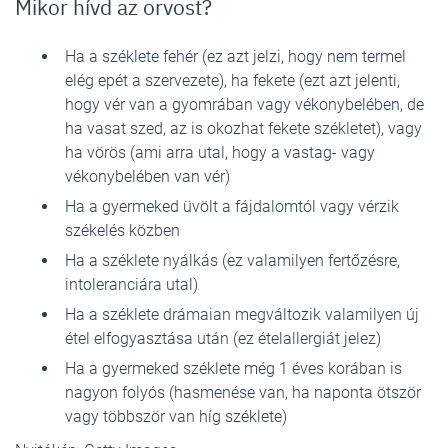
Mikor hívd az orvost?
Ha a széklete fehér (ez azt jelzi, hogy nem termel
elég epét a szervezete), ha fekete (ezt azt jelenti,
hogy vér van a gyomrában vagy vékonybelében, de
ha vasat szed, az is okozhat fekete székletet), vagy
ha vörös (ami arra utal, hogy a vastag- vagy
vékonybelében van vér)
Ha a gyermeked üvölt a fájdalomtól vagy vérzik
székelés közben
Ha a széklete nyálkás (ez valamilyen fertőzésre,
intoleranciára utal)
Ha a széklete drámaian megváltozik valamilyen új
étel elfogyasztása után (ez ételallergiát jelez)
Ha a gyermeked széklete még 1 éves korában is
nagyon folyós (hasmenése van, ha naponta ötször
vagy többször van híg széklete)