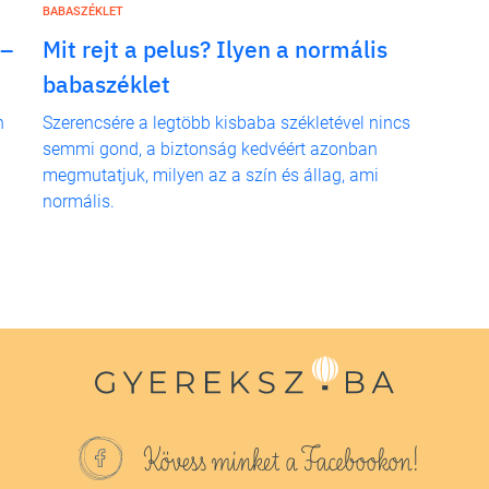
BABASZÉKLET
 –
Mit rejt a pelus? Ilyen a normális
babaszéklet
n
Szerencsére a legtöbb kisbaba székletével nincs
semmi gond, a biztonság kedvéért azonban
megmutatjuk, milyen az a szín és állag, ami
normális.
Kövess minket a Facebookon!