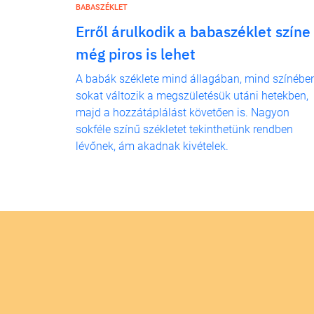
BABASZÉKLET
Erről árulkodik a babaszéklet színe
még piros is lehet
A babák széklete mind állagában, mind színébe
sokat változik a megszületésük utáni hetekben,
majd a hozzátáplálást követően is. Nagyon
sokféle színű székletet tekinthetünk rendben
lévőnek, ám akadnak kivételek.