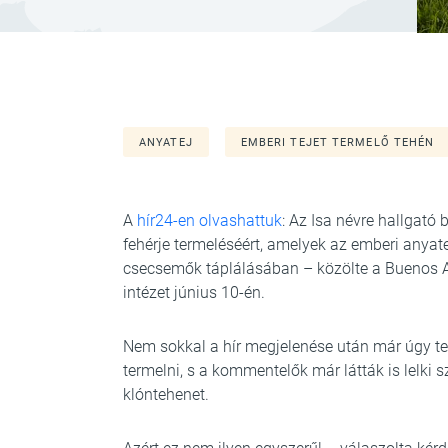
ANYATEJ
EMBERI TEJET TERMELŐ TEHÉN
A
hír24-en olvashattuk
: Az Isa névre hallgató 
fehérje termeléséért, amelyek az emberi anyate
csecsemők táplálásában – közölte a Buenos 
intézet június 10-én.
Nem sokkal a hír megjelenése után már úgy ter
termelni, s a kommentelők már látták is lelki 
klóntehenet.