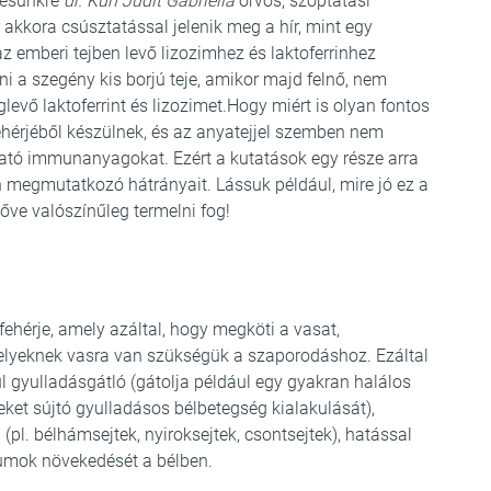
rdésünkre
dr. Kun Judit Gabriella
orvos, szoptatási
akkora csúsztatással jelenik meg a hír, mint egy
z emberi tejben levő lizozimhez és laktoferrinhez
zni a szegény kis borjú teje, amikor majd felnő, nem
vő laktoferrint és lizozimet.Hogy miért is olyan fontos
fehérjéből készülnek, és az anyatejjel szemben nem
tó immunanyagokat. Ezért a kutatások egy része arra
en megmutatkozó hátrányait. Lássuk például, mire jó ez a
nőve valószínűleg termelni fog!
ehérje, amely azáltal, hogy megköti a vasat,
elyeknek vasra van szükségük a szaporodáshoz. Ezáltal
l gyulladásgátló (gátolja például egy gyakran halálos
eket sújtó gyulladásos bélbetegség kialakulását),
pl. bélhámsejtek, nyiroksejtek, csontsejtek), hatással
riumok növekedését a bélben.