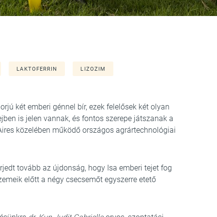
LAKTOFERRIN
LIZOZIM
borjú két emberi génnel bír, ezek felelősek két olyan
jben is jelen vannak, és fontos szerepe játszanak a
Aires közelében működő országos agrártechnológiai
jedt tovább az újdonság, hogy Isa emberi tejet fog
szemeik előtt a négy csecsemőt egyszerre etető