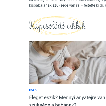
kisbabájának szüksége van rá – fejtette ki dr. 
Kapcsolódó cikkek
BABA
Eleget eszik? Mennyi anyatejre van
szüksége a babának?