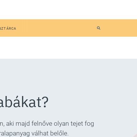
NZTÁRCA
babákat?
, aki majd felnőve olyan tejet fog
ralapanyag válhat belőle.