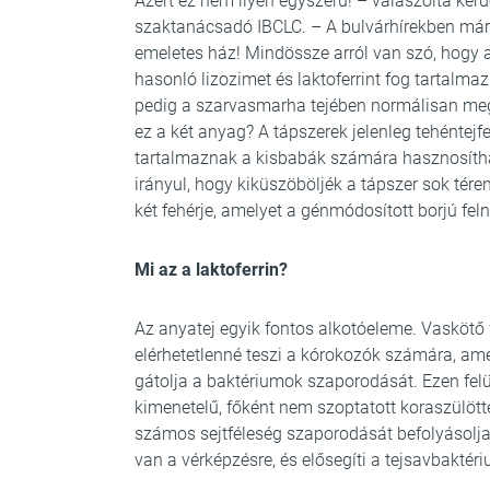
Azért ez nem ilyen egyszerű! – válaszolta ké
szaktanácsadó IBCLC. – A bulvárhírekben már 
emeletes ház! Mindössze arról van szó, hogy a
hasonló lizozimet és laktoferrint fog tartalma
pedig a szarvasmarha tejében normálisan megle
ez a két anyag? A tápszerek jelenleg tehéntej
tartalmaznak a kisbabák számára hasznosítha
irányul, hogy kiküszöböljék a tápszer sok tér
két fehérje, amelyet a génmódosított borjú fel
Mi az a laktoferrin?
Az anyatej egyik fontos alkotóeleme. Vaskötő f
elérhetetlenné teszi a kórokozók számára, am
gátolja a baktériumok szaporodását. Ezen felü
kimenetelű, főként nem szoptatott koraszülött
számos sejtféleség szaporodását befolyásolja (
van a vérképzésre, és elősegíti a tejsavbakté