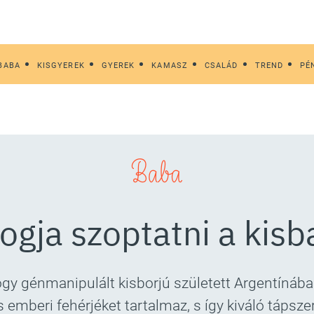
BABA
KISGYEREK
GYEREK
KAMASZ
CSALÁD
TREND
PÉ
Baba
ogja szoptatni a kis
ogy génmanipulált kisborjú született Argentínában
 emberi fehérjéket tartalmaz, s így kiváló tápsze