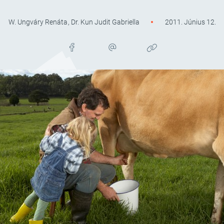
W. Ungváry Renáta
,
Dr. Kun Judit Gabriella
2011. Június 12.