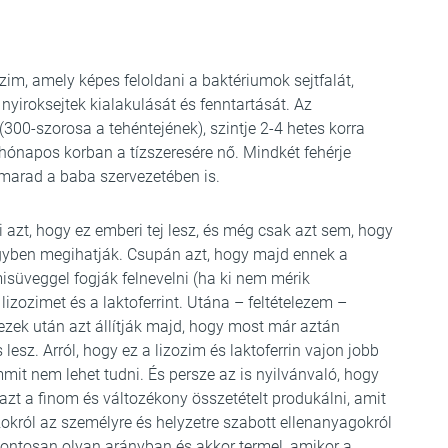
zim, amely képes feloldani a baktériumok sejtfalát,
a nyiroksejtek kialakulását és fenntartását. Az
00-szorosa a tehéntejének), szintje 2-4 hetes korra
hónapos korban a tízszeresére nő. Mindkét fehérje
 marad a baba szervezetében is.
 azt, hogy ez emberi tej lesz, és még csak azt sem, hogy
gyben megihatják. Csupán azt, hogy majd ennek a
misüveggel fogják felnevelni (ha ki nem mérik
lizozimet és a laktoferrint. Utána – feltételezem –
ezek után azt állítják majd, hogy most már aztán
 lesz. Arról, hogy ez a lizozim és laktoferrin vajon jobb
mmit nem lehet tudni. És persze az is nyilvánvaló, hogy
zt a finom és változékony összetételt produkálni, amit
okról az személyre és helyzetre szabott ellenanyagokról
pontosan olyan arányban és akkor termel, amikor a