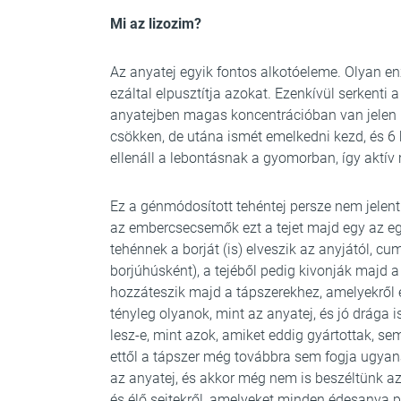
Mi az lizozim?
Az anyatej egyik fontos alkotóeleme. Olyan en
ezáltal elpusztítja azokat. Ezenkívül serkenti 
anyatejben magas koncentrációban van jelen (3
csökken, de utána ismét emelkedni kezd, és 6 
ellenáll a lebontásnak a gyomorban, így aktív
Ez a génmódosított tehéntej persze nem jelenti
az embercsecsemők ezt a tejet majd egy az e
tehénnek a borját (is) elveszik az anyjától, cu
borjúhúsként), a tejéből pedig kivonják majd a 
hozzáteszik majd a tápszerekhez, amelyekről 
tényleg olyanok, mint az anyatej, és jó drága is
lesz-e, mint azok, amiket eddig gyártottak, se
ettől a tápszer még továbbra sem fogja ugyana
az anyatej, és akkor még nem is beszéltünk az
és élő sejtekről, amelyeket minden édesanya 