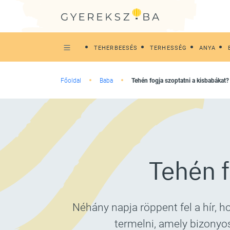
TEHERBEESÉS
TERHESSÉG
ANYA
Főoldal
Baba
Tehén fogja szoptatni a kisbabákat?
Tehén f
Néhány napja röppent fel a hír, h
termelni, amely bizonyos