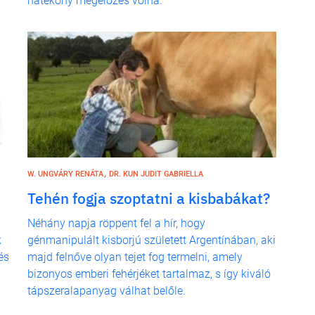
hatékony megelőzés volna.
,
W. UNGVÁRY RENÁTA
DR. KUN JUDIT GABRIELLA
Tehén fogja szoptatni a kisbabákat?
Néhány napja röppent fel a hír, hogy
k
génmanipulált kisborjú született Argentínában, aki
és
majd felnőve olyan tejet fog termelni, amely
bizonyos emberi fehérjéket tartalmaz, s így kiváló
tápszeralapanyag válhat belőle.