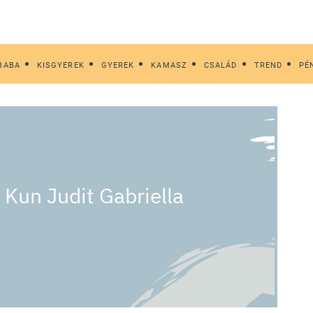
BABA
KISGYEREK
GYEREK
KAMASZ
CSALÁD
TREND
PÉ
. Kun Judit Gabriella