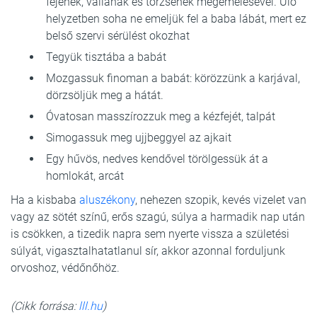
fejének, vállának és törzsének megemelésével. Ülő
helyzetben soha ne emeljük fel a baba lábát, mert ez
belső szervi sérülést okozhat
Tegyük tisztába a babát
Mozgassuk finoman a babát: körözzünk a karjával,
dörzsöljük meg a hátát.
Óvatosan masszírozzuk meg a kézfejét, talpát
Simogassuk meg ujjbeggyel az ajkait
Egy hűvös, nedves kendővel törölgessük át a
homlokát, arcát
Ha a kisbaba
aluszékony
, nehezen szopik, kevés vizelet van
vagy az sötét színű, erős szagú, súlya a harmadik nap után
is csökken, a tizedik napra sem nyerte vissza a születési
súlyát, vigasztalhatatlanul sír, akkor azonnal forduljunk
orvoshoz, védőnőhöz.
(Cikk forrása:
lll.hu
)