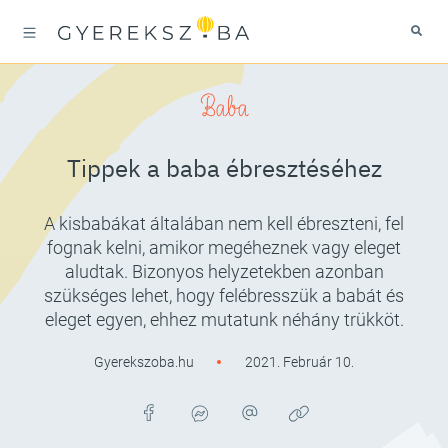
Baba
Tippek a baba ébresztéséhez
A kisbabákat általában nem kell ébreszteni, fel
fognak kelni, amikor megéheznek vagy eleget
aludtak. Bizonyos helyzetekben azonban
szükséges lehet, hogy felébresszük a babát és
eleget egyen, ehhez mutatunk néhány trükköt.
Gyerekszoba.hu
2021. Február 10.