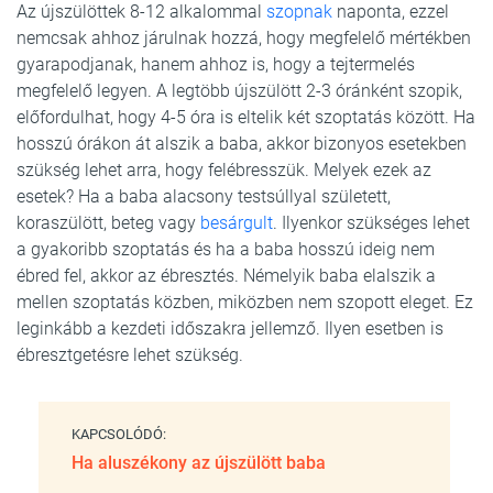
Az újszülöttek 8-12 alkalommal
szopnak
naponta, ezzel
nemcsak ahhoz járulnak hozzá, hogy megfelelő mértékben
gyarapodjanak, hanem ahhoz is, hogy a tejtermelés
megfelelő legyen. A legtöbb újszülött 2-3 óránként szopik,
előfordulhat, hogy 4-5 óra is eltelik két szoptatás között. Ha
hosszú órákon át alszik a baba, akkor bizonyos esetekben
szükség lehet arra, hogy felébresszük. Melyek ezek az
esetek? Ha a baba alacsony testsúllyal született,
koraszülött, beteg vagy
besárgult
. Ilyenkor szükséges lehet
a gyakoribb szoptatás és ha a baba hosszú ideig nem
ébred fel, akkor az ébresztés. Némelyik baba elalszik a
mellen szoptatás közben, miközben nem szopott eleget. Ez
leginkább a kezdeti időszakra jellemző. Ilyen esetben is
ébresztgetésre lehet szükség.
KAPCSOLÓDÓ:
Ha aluszékony az újszülött baba