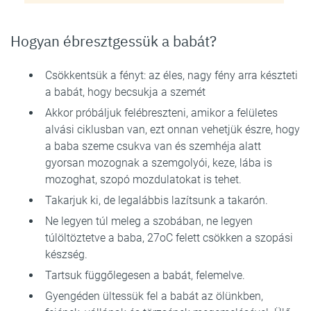
Hogyan ébresztgessük a babát?
Csökkentsük a fényt: az éles, nagy fény arra készteti
a babát, hogy becsukja a szemét
Akkor próbáljuk felébreszteni, amikor a felületes
alvási ciklusban van, ezt onnan vehetjük észre, hogy
a baba szeme csukva van és szemhéja alatt
gyorsan mozognak a szemgolyói, keze, lába is
mozoghat, szopó mozdulatokat is tehet.
Takarjuk ki, de legalábbis lazítsunk a takarón.
Ne legyen túl meleg a szobában, ne legyen
túlöltöztetve a baba, 27oC felett csökken a szopási
készség.
Tartsuk függőlegesen a babát, felemelve.
Gyengéden ültessük fel a babát az ölünkben,