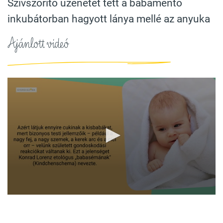
Szívszorító üzenetet tett a babamentő
inkubátorban hagyott lánya mellé az anyuka
Ajánlott videó
0
seconds
of
1