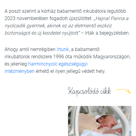
A poszt szerint a kórház babamentő inkubátora legutóbb
2023 novemberében fogadott újszülöttet.
„Hajnal Panna a
nyolcadik gyermek, akinek ez az életmentő eszköz
biztonságot és új kezdetet nyújtott”
– írták a bejegyzésben.
Ahogy arról nemrégiben
írtunk
, a babamentő
inkubátorok rendszere 1996 óta működik Magyarországon,
és jelenleg
harmincnyolc egészségügyi
intézményben
érhető el ilyen jellegű védett hely.
Kapcsolódó cikk