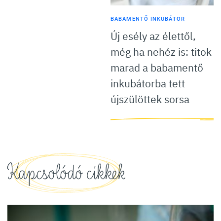
BABAMENTŐ INKUBÁTOR
Új esély az élettől,
még ha nehéz is: titok
marad a babamentő
inkubátorba tett
újszülöttek sorsa
Kapcsolódó cikkek