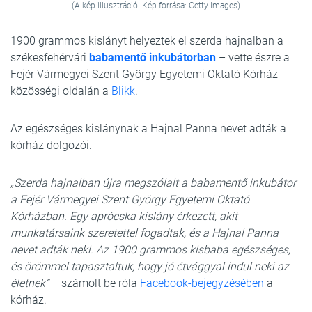
(A kép illusztráció. Kép forrása: Getty Images)
1900 grammos kislányt helyeztek el szerda hajnalban a
székesfehérvári
babamentő inkubátorban
– vette észre a
Fejér Vármegyei Szent György Egyetemi Oktató Kórház
közösségi oldalán a
Blikk
.
Az egészséges kislánynak a Hajnal Panna nevet adták a
kórház dolgozói.
„Szerda hajnalban újra megszólalt a babamentő inkubátor
a Fejér Vármegyei Szent György Egyetemi Oktató
Kórházban. Egy aprócska kislány érkezett, akit
munkatársaink szeretettel fogadtak, és a Hajnal Panna
nevet adták neki. Az 1900 grammos kisbaba egészséges,
és örömmel tapasztaltuk, hogy jó étvággyal indul neki az
életnek”
– számolt be róla
Facebook-bejegyzésében
a
kórház.