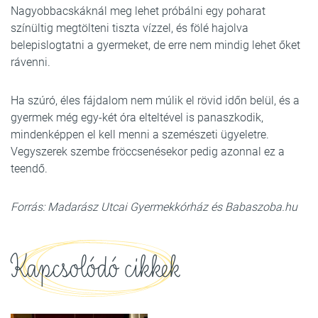
Nagyobbacskáknál meg lehet próbálni egy poharat
színültig megtölteni tiszta vízzel, és fölé hajolva
belepislogtatni a gyermeket, de erre nem mindig lehet őket
rávenni.
Ha szúró, éles fájdalom nem múlik el rövid időn belül, és a
gyermek még egy-két óra elteltével is panaszkodik,
mindenképpen el kell menni a szemészeti ügyeletre.
Vegyszerek szembe fröccsenésekor pedig azonnal ez a
teendő.
Forrás: Madarász Utcai Gyermekkórház és Babaszoba.hu
Kapcsolódó cikkek