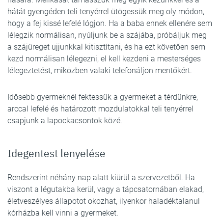
hátát gyengéden teli tenyérrel ütögessük meg oly módon,
hogy a fej kissé lefelé lógjon. Ha a baba ennek ellenére sem
lélegzik normálisan, nyúljunk be a szájába, próbáljuk meg
a szájüreget ujjunkkal kitisztítani, és ha ezt követően sem
kezd normálisan lélegezni, el kell kezdeni a mesterséges
lélegeztetést, miközben valaki telefonáljon mentőkért.
Idősebb gyermeknél fektessük a gyermeket a térdünkre,
arccal lefelé és határozott mozdulatokkal teli tenyérrel
csapjunk a lapockacsontok közé.
Idegentest lenyelése
Rendszerint néhány nap alatt kiürül a szervezetből. Ha
viszont a légutakba kerül, vagy a tápcsatornában elakad,
életveszélyes állapotot okozhat, ilyenkor haladéktalanul
kórházba kell vinni a gyermeket.