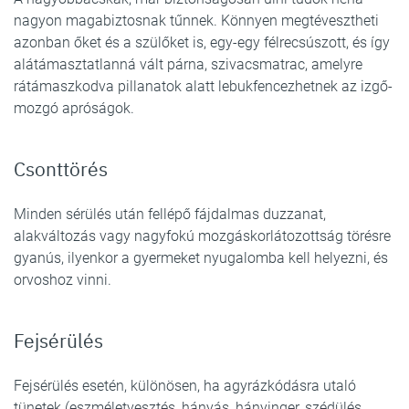
nagyon magabiztosnak tűnnek. Könnyen megtévesztheti
azonban őket és a szülőket is, egy-egy félrecsúszott, és így
alátámasztatlanná vált párna, szivacsmatrac, amelyre
rátámaszkodva pillanatok alatt lebukfencezhetnek az izgő-
mozgó apróságok.
Csonttörés
Minden sérülés után fellépő fájdalmas duzzanat,
alakváltozás vagy nagyfokú mozgáskorlátozottság törésre
gyanús, ilyenkor a gyermeket nyugalomba kell helyezni, és
orvoshoz vinni.
Fejsérülés
Fejsérülés esetén, különösen, ha agyrázkódásra utaló
tünetek (eszméletvesztés, hányás, hányinger, szédülés,