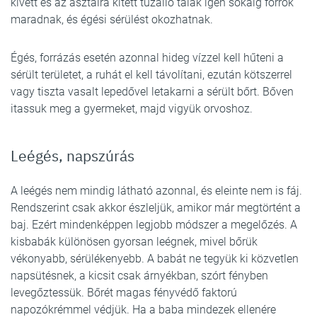
kivett és az asztalra kitett tűzálló tálak igen sokáig forrók
maradnak, és égési sérülést okozhatnak.
Égés, forrázás esetén azonnal hideg vízzel kell hűteni a
sérült területet, a ruhát el kell távolítani, ezután kötszerrel
vagy tiszta vasalt lepedővel letakarni a sérült bőrt. Bőven
itassuk meg a gyermeket, majd vigyük orvoshoz.
Leégés, napszúrás
A leégés nem mindig látható azonnal, és eleinte nem is fáj.
Rendszerint csak akkor észleljük, amikor már megtörtént a
baj. Ezért mindenképpen legjobb módszer a megelőzés. A
kisbabák különösen gyorsan leégnek, mivel bőrük
vékonyabb, sérülékenyebb. A babát ne tegyük ki közvetlen
napsütésnek, a kicsit csak árnyékban, szórt fényben
levegőztessük. Bőrét magas fényvédő faktorú
napozókrémmel védjük. Ha a baba mindezek ellenére