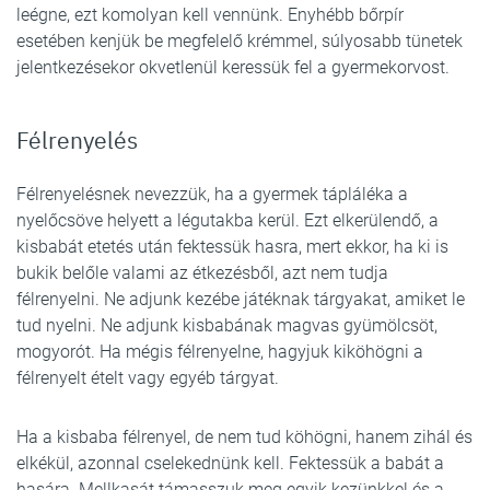
leégne, ezt komolyan kell vennünk. Enyhébb bőrpír
esetében kenjük be megfelelő krémmel, súlyosabb tünetek
jelentkezésekor okvetlenül keressük fel a gyermekorvost.
Félrenyelés
Félrenyelésnek nevezzük, ha a gyermek tápláléka a
nyelőcsöve helyett a légutakba kerül. Ezt elkerülendő, a
kisbabát etetés után fektessük hasra, mert ekkor, ha ki is
bukik belőle valami az étkezésből, azt nem tudja
félrenyelni. Ne adjunk kezébe játéknak tárgyakat, amiket le
tud nyelni. Ne adjunk kisbabának magvas gyümölcsöt,
mogyorót. Ha mégis félrenyelne, hagyjuk kiköhögni a
félrenyelt ételt vagy egyéb tárgyat.
Ha a kisbaba félrenyel, de nem tud köhögni, hanem zihál és
elkékül, azonnal cselekednünk kell. Fektessük a babát a
hasára. Mellkasát támasszuk meg egyik kezünkkel és a