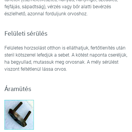
fejfájás, sápadtság), vérzés vagy bőr alatti bevérzés
észlelhető, azonnal forduljunk orvoshoz.
Felületi sérülés
Felületes horzsolást otthon is elláthatjuk, fertőtlenítés után
steril kötszerrel lefedjük a sebet. A kötést naponta cseréljük,
ha begyullad, mutassuk meg orvosnak. A mély sérülést
viszont feltétlenül lássa orvos.
Áramütés