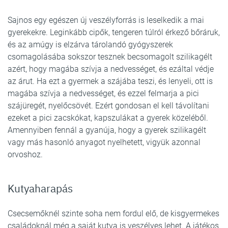
Sajnos egy egészen új veszélyforrás is leselkedik a mai
gyerekekre. Leginkább cipők, tengeren túlról érkező bőráruk,
és az amúgy is elzárva tárolandó gyógyszerek
csomagolásába sokszor tesznek becsomagolt szilikagélt
azért, hogy magába szívja a nedvességet, és ezáltal védje
az árut. Ha ezt a gyermek a szájába teszi, és lenyeli, ott is
magába szívja a nedvességet, és ezzel felmarja a pici
szájüregét, nyelőcsövét. Ezért gondosan el kell távolítani
ezeket a pici zacskókat, kapszulákat a gyerek közeléből.
Amennyiben fennál a gyanúja, hogy a gyerek szilikagélt
vagy más hasonló anyagot nyelhetett, vigyük azonnal
orvoshoz.
Kutyaharapás
Csecsemőknél szinte soha nem fordul elő, de kisgyermekes
családoknál még a saját kutya is veszélyes lehet. A játékos