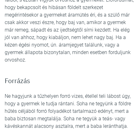
hogy bekapcsolt és hibásan földelt szerkezet
megérintésekor a gyermeket áramütés éri, és a szülő már
csak akkor veszi észre, hogy baj van, amikor a gyermek
már remeg, sápadt és az ijedtségtől sírni kezdett. Ha elég
jól van ahhoz, hogy kiabáljon, nem lehet nagy baj. Ha a
kézen égési nyomot, ún. áramjegyet találunk, vagy a
gyermek állapota bizonytalan, minden esetben forduljunk
orvoshoz.
Forrázás
Ne hagyjunk a tűzhelyen forró vizes, étellel teli lábost úgy,
hogy a gyermek le tudja rántani. Soha ne tegyünk a földre
hűtés céljából forró folyadékot tartalmazó edényt, mert a
baba biztosan megtalálja. Soha ne tegyük a teás- vagy
kávéskannát alacsony asztalra, mert a baba leránthatja.