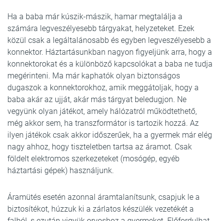
Ha a baba már kúszik-mászik, hamar megtalálja a
számára legveszélyesebb tárgyakat, helyzeteket. Ezek
közül csak a legáltalánosabb és egyben legveszélyesebb a
konnektor. Háztartásunkban nagyon figyeljünk arra, hogy a
konnektorokat és a különböző kapcsolókat a baba ne tudja
megérinteni. Ma már kaphatók olyan biztonságos
dugaszok a konnektorokhoz, amik meggátoljak, hogy a
baba akár az ujját, akár más tárgyat beledugjon. Ne
vegyünk olyan játékot, amely hálózatról működtethető,
még akkor sem, ha transzformátor is tartozik hozzá. Az
ilyen játékok csak akkor időszerűek, ha a gyermek már elég
nagy ahhoz, hogy tiszteletben tartsa az áramot. Csak
földelt elektromos szerkezeteket (mosógép, egyéb
háztartási gépek) használjunk.
Áramütés esetén azonnal áramtalanítsunk, csapjuk le a
biztosítékot, húzzuk ki a zárlatos készülék vezetékét a
falból, s ezután vigyük orvoshoz a gyermeket. Előfordulhat,