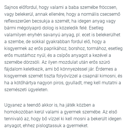
Sajnos előfordul, hogy valami a baba szemébe fröccsen,
vagy belekerül, annak ellenére, hogy a normális csecsemő
reflexszerűen becsukja a szemét, ha idegen anyag vagy
bármi mégolyapró dolog is közeledik felé. Esetleg
valamilyen enyhén savanyú anyag, pl. ecet is belekerülhet
a szembe, de sokkal gyakrabban fordul elő, hogy a
kisgyermek az erős paprikához, borshoz, tormához, esetleg
erős mustárhoz nyúl, és a csípős anyagot a kezével a
szemébe dörzsöli. Az ilyen mozdulat után erős szúró
fájdalom keletkezik, ami bő könnyezéssel jár. Érdemes a
kisgyermek szemét tiszta folyóvízzel a csapnál kimosni, és
ha a kötőhártya nagyon piros, gyulladt, meg kell mutatni a
szemészeti ügyeleten.
Ugyanez a teendő akkor is, ha játék közben a
homokozóban kerül valami a gyermek szemébe. Az első
tennivaló az, hogy bő vízzel ki kell mosni a bekerült idegen
anyagot, ehhez pislogtassuk a gyermeket.