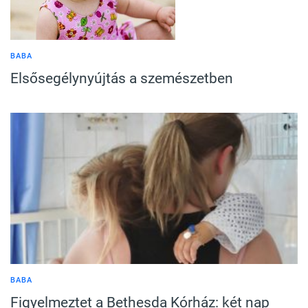
BABA
Elsősegélynyújtás a szemészetben
BABA
Figyelmeztet a Bethesda Kórház: két nap