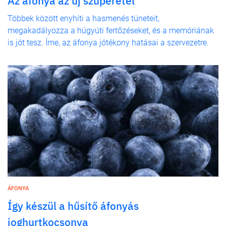
Az áfonya az új szuperétel
Többek között enyhíti a hasmenés tüneteit,
megakadályozza a húgyúti fertőzéseket, és a memóriának
is jót tesz. Íme, az áfonya jótékony hatásai a szervezetre.
ÁFONYA
Így készül a hűsítő áfonyás
joghurtkocsonya