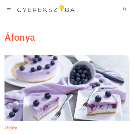
áfonya
ÁFONYA