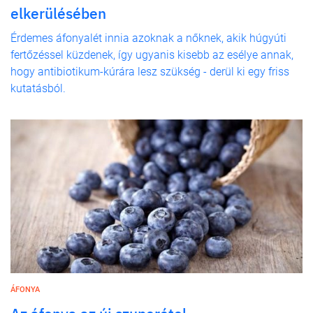
elkerülésében
Érdemes áfonyalét innia azoknak a nőknek, akik húgyúti
fertőzéssel küzdenek, így ugyanis kisebb az esélye annak,
hogy antibiotikum-kúrára lesz szükség - derül ki egy friss
kutatásból.
ÁFONYA