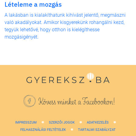
Lételeme a mozgás
A lakásban is kialakíthatunk kihívást jelentő, megmászni
való akadályokat. Amikor kisgyerekünk rohangálni kezd,
tegyük lehetővé, hogy otthon is kielégíthesse
mozgásigényét.
Kövess minket a Facebookon!
IMPRESSZUM
SZERZŐI JOGOK
ADATKEZELÉS
FELHASZNÁLÁSI FELTÉTELEK
TARTALMI SZABÁLYZAT