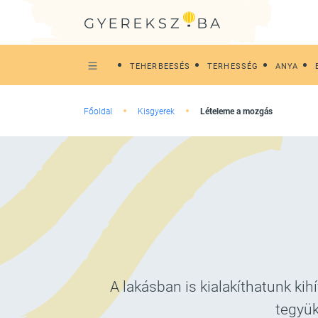
TEHERBEESÉS
TERHESSÉG
ANYA
Főoldal
Kisgyerek
Lételeme a mozgás
A lakásban is kialakíthatunk ki
tegyük