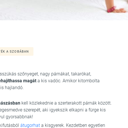
TÉK A SZOBÁBAN
szúkás szőnyeget, nagy párnákat, takarókat,
ehajíthassa magát
a kis vadóc. Amikor kitombolta
is hajlandó.
ászásban
kell közlekednie a szerterakott párnák között.
jegesmedve szerepét, aki igyekszik elkapni a fürge kis
nyul gyorsabbnak!
ekifutásból
átugorhat
a kisgyerek. Kezdetben egyetlen