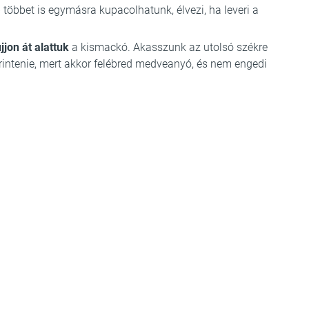
többet is egymásra kupacolhatunk, élvezi, ha leveri a
jjon át alattuk
a kismackó. Akasszunk az utolsó székre
rintenie, mert akkor felébred medveanyó, és nem engedi