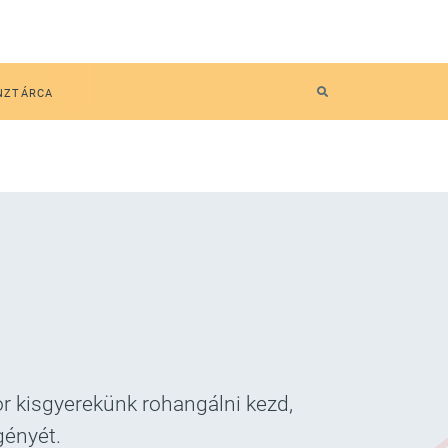
NZTÁRCA
or kisgyerekünk rohangálni kezd,
gényét.