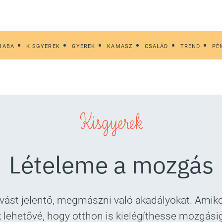
BABA
KISGYEREK
GYEREK
KAMASZ
CSALÁD
TREND
PÉ
Kisgyerek
Lételeme a mozgás
hívást jelentő, megmászni való akadályokat. Amik
 lehetővé, hogy otthon is kielégíthesse mozgási