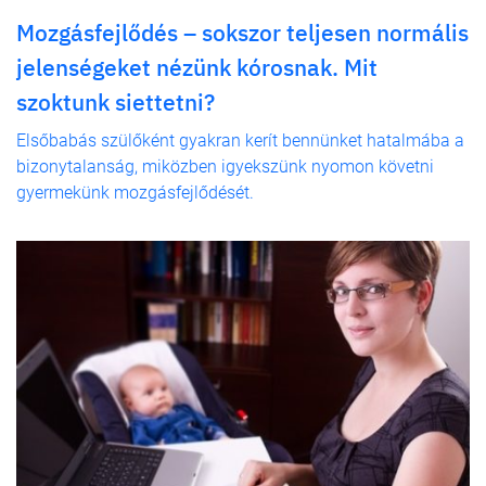
Mozgásfejlődés – sokszor teljesen normális
jelenségeket nézünk kórosnak. Mit
szoktunk siettetni?
Elsőbabás szülőként gyakran kerít bennünket hatalmába a
bizonytalanság, miközben igyekszünk nyomon követni
gyermekünk mozgásfejlődését.