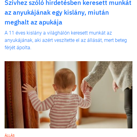
Szívhez szóló hirdetésben keresett munkát
az anyukájának egy kislány, miután
meghalt az apukája
A 11 éves kislány a világhálón keresett munkát az
anyukájának, aki azért veszítette el az állását, mert beteg
férjét ápolta.
ÁLLÁS