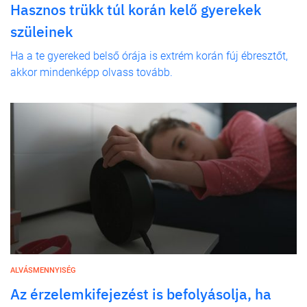
Hasznos trükk túl korán kelő gyerekek
szüleinek
Ha a te gyereked belső órája is extrém korán fúj ébresztőt,
akkor mindenképp olvass tovább.
ALVÁSMENNYISÉG
Az érzelemkifejezést is befolyásolja, ha