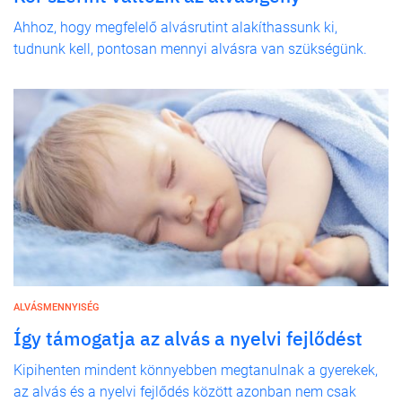
Ahhoz, hogy megfelelő alvásrutint alakíthassunk ki,
tudnunk kell, pontosan mennyi alvásra van szükségünk.
ALVÁSMENNYISÉG
Így támogatja az alvás a nyelvi fejlődést
Kipihenten mindent könnyebben megtanulnak a gyerekek,
az alvás és a nyelvi fejlődés között azonban nem csak