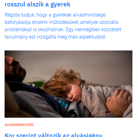
rosszul alszik a gyerek
Régóta tudjuk, hogy a gyerekek alvásminősége
befolyásolja érzelmi működésüket, amelyek szociális
problémákat is okozhatnak. Egy nemrégiben közzétett
tanulmány ezt vizsgálta meg más aspektusból.
ALVÁSMENNYISÉG
Kor szerint változik az alvásigény