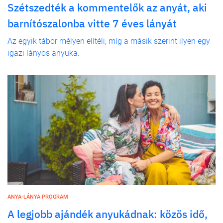
Szétszedték a kommentelők az anyát, aki
barnítószalonba vitte 7 éves lányát
Az egyik tábor mélyen elítéli, míg a másik szerint ilyen egy
igazi lányos anyuka.
ANYA-LÁNYA PROGRAM
A legjobb ajándék anyukádnak: közös idő,