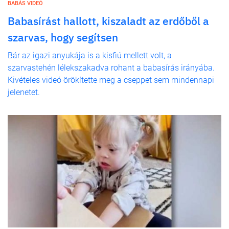
BABÁS VIDEÓ
Babasírást hallott, kiszaladt az erdőből a
szarvas, hogy segítsen
Bár az igazi anyukája is a kisfiú mellett volt, a
szarvastehén lélekszakadva rohant a babasírás irányába.
Kivételes videó örökítette meg a cseppet sem mindennapi
jelenetet.