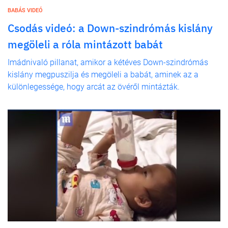
BABÁS VIDEÓ
Csodás videó: a Down-szindrómás kislány
megöleli a róla mintázott babát
Imádnivaló pillanat, amikor a kétéves Down-szindrómás
kislány megpuszilja és megöleli a babát, aminek az a
különlegessége, hogy arcát az övéről mintázták.