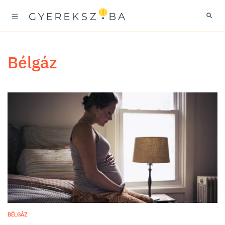
bélgáz
BÉLGÁZ