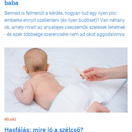
baba
Benned is felmerült a kérdés, hogyan tud egy ilyen pici
emberke ennyit szellenteni (és ilyen büdöset)? Van néhány
ok, amely miatt az anyatejes csecsemők szelesek lehetnek
- és ezek többsége szerencsére nem ad okot aggodalomra.
BÉLGÁZ
Hasfájás: mire jó a szélcső?