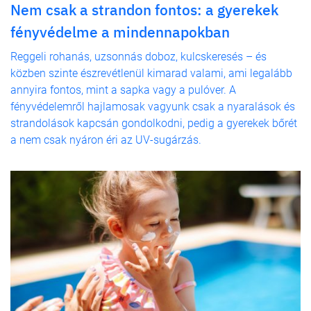
Nem csak a strandon fontos: a gyerekek
fényvédelme a mindennapokban
Reggeli rohanás, uzsonnás doboz, kulcskeresés – és
közben szinte észrevétlenül kimarad valami, ami legalább
annyira fontos, mint a sapka vagy a pulóver. A
fényvédelemről hajlamosak vagyunk csak a nyaralások és
strandolások kapcsán gondolkodni, pedig a gyerekek bőrét
a nem csak nyáron éri az UV-sugárzás.