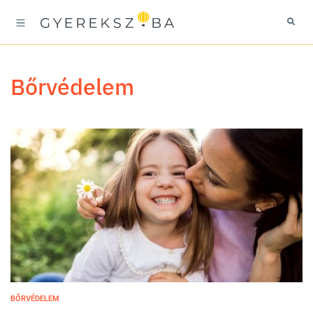
bőrvédelem
BŐRVÉDELEM