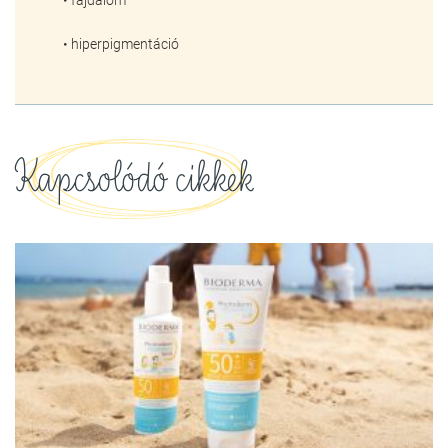
• fájdalom
• hiperpigmentáció
Kapcsolódó cikkek