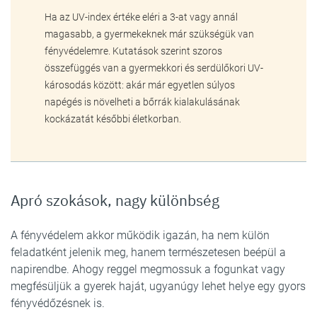
Ha az UV-index értéke eléri a 3-at vagy annál
magasabb, a gyermekeknek már szükségük van
fényvédelemre. Kutatások szerint szoros
összefüggés van a gyermekkori és serdülőkori UV-
károsodás között: akár már egyetlen súlyos
napégés is növelheti a bőrrák kialakulásának
kockázatát későbbi életkorban.
Apró szokások, nagy különbség
A fényvédelem akkor működik igazán, ha nem külön
feladatként jelenik meg, hanem természetesen beépül a
napirendbe. Ahogy reggel megmossuk a fogunkat vagy
megfésüljük a gyerek haját, ugyanúgy lehet helye egy gyors
fényvédőzésnek is.