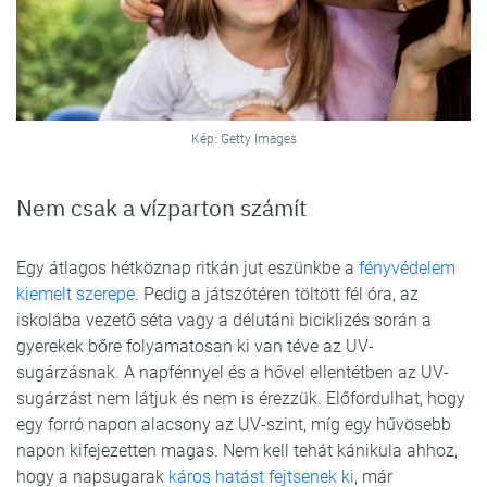
Kép: Getty Images
Nem csak a vízparton számít
Egy átlagos hétköznap ritkán jut eszünkbe a
fényvédelem
kiemelt szerepe
. Pedig a játszótéren töltött fél óra, az
iskolába vezető séta vagy a délutáni biciklizés során a
gyerekek bőre folyamatosan ki van téve az UV-
sugárzásnak. A napfénnyel és a hővel ellentétben az UV-
sugárzást nem látjuk és nem is érezzük. Előfordulhat, hogy
egy forró napon alacsony az UV-szint, míg egy hűvösebb
napon kifejezetten magas. Nem kell tehát kánikula ahhoz,
hogy a napsugarak
káros hatást fejtsenek ki
, már