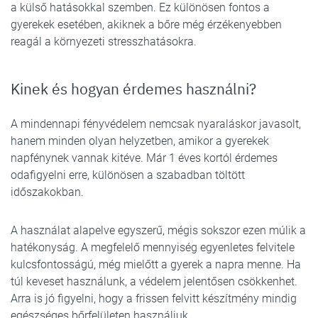
a külső hatásokkal szemben. Ez különösen fontos a
gyerekek esetében, akiknek a bőre még érzékenyebben
reagál a környezeti stresszhatásokra.
Kinek és hogyan érdemes használni?
A mindennapi fényvédelem nemcsak nyaraláskor javasolt,
hanem minden olyan helyzetben, amikor a gyerekek
napfénynek vannak kitéve. Már 1 éves kortól érdemes
odafigyelni erre, különösen a szabadban töltött
időszakokban.
A használat alapelve egyszerű, mégis sokszor ezen múlik a
hatékonyság. A megfelelő mennyiség egyenletes felvitele
kulcsfontosságú, még mielőtt a gyerek a napra menne. Ha
túl keveset használunk, a védelem jelentősen csökkenhet.
Arra is jó figyelni, hogy a frissen felvitt készítmény mindig
egészséges bőrfelületen használjuk.