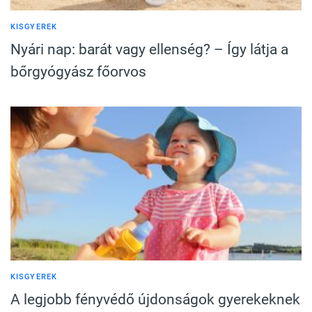
KISGYEREK
Nyári nap: barát vagy ellenség? – Így látja a
bőrgyógyász főorvos
KISGYEREK
A legjobb fényvédő újdonságok gyerekeknek