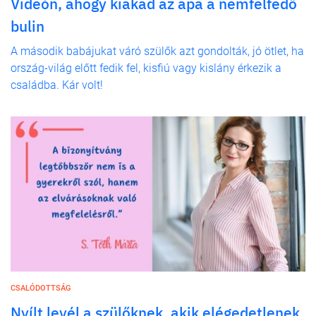
Videón, ahogy kiakad az apa a nemfelfedő
bulin
A második babájukat váró szülők azt gondolták, jó ötlet, ha
ország-világ előtt fedik fel, kisfiú vagy kislány érkezik a
családba. Kár volt!
CSALÓDOTTSÁG
Nyílt levél a szülőknek, akik elégedetlenek