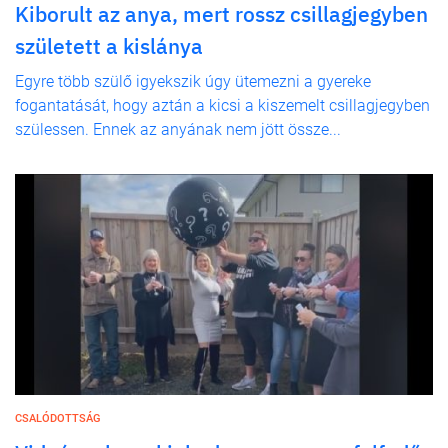
Kiborult az anya, mert rossz csillagjegyben
született a kislánya
Egyre több szülő igyekszik úgy ütemezni a gyereke
fogantatását, hogy aztán a kicsi a kiszemelt csillagjegyben
szülessen. Ennek az anyának nem jött össze...
CSALÓDOTTSÁG