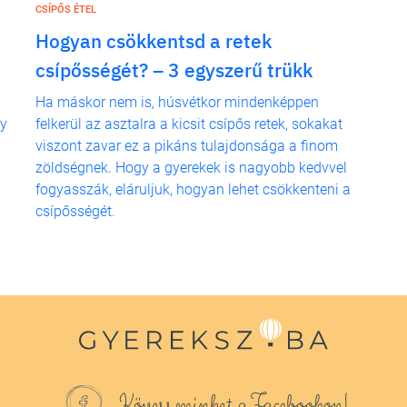
CSÍPŐS ÉTEL
Hogyan csökkentsd a retek
csípősségét? – 3 egyszerű trükk
Ha máskor nem is, húsvétkor mindenképpen
gy
felkerül az asztalra a kicsit csípős retek, sokakat
viszont zavar ez a pikáns tulajdonsága a finom
zöldségnek. Hogy a gyerekek is nagyobb kedvvel
fogyasszák, eláruljuk, hogyan lehet csökkenteni a
csípősségét.
Kövess minket a Facebookon!