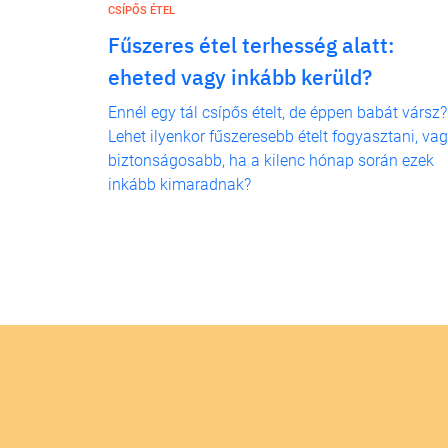
CSÍPŐS ÉTEL
Fűszeres étel terhesség alatt:
eheted vagy inkább kerüld?
Ennél egy tál csípős ételt, de éppen babát vársz?
Lehet ilyenkor fűszeresebb ételt fogyasztani, va
biztonságosabb, ha a kilenc hónap során ezek
inkább kimaradnak?