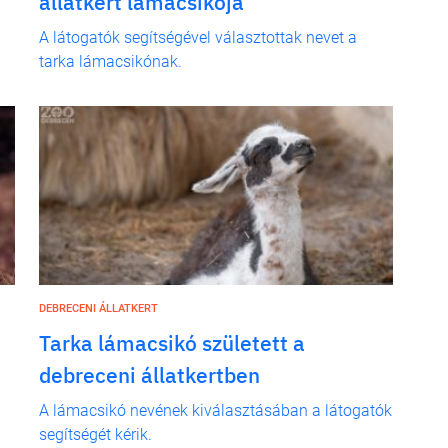
állatkert lámacsikója
A látogatók segítségével választottak nevet a
tarka lámacsikónak.
DEBRECENI ÁLLATKERT
Tarka lámacsikó született a
debreceni állatkertben
A lámacsikó nevének kiválasztásában a látogatók
segítségét kérik.