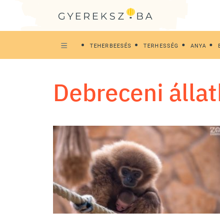
TEHERBEESÉS
TERHESSÉG
ANYA
debreceni álla