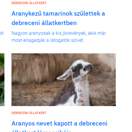
DEBRECENI ÁLLATKERT
Aranykezű tamarinok születtek a
debreceni állatkertben
lt
Nagyon aranyosak a kis jövevények, akik már
most elragadják a látogatók szívét.
DEBRECENI ÁLLATKERT
Aranyos nevet kapott a debreceni