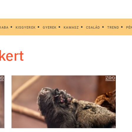
BABA
KISGYEREK
GYEREK
KAMASZ
CSALÁD
TREND
PÉ
tkert