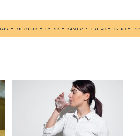
BABA
KISGYEREK
GYEREK
KAMASZ
CSALÁD
TREND
PÉ