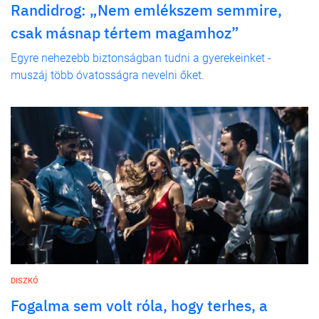
Randidrog: „Nem emlékszem semmire,
csak másnap tértem magamhoz”
Egyre nehezebb biztonságban tudni a gyerekeinket -
muszáj több óvatosságra nevelni őket.
DISZKÓ
Fogalma sem volt róla, hogy terhes, a