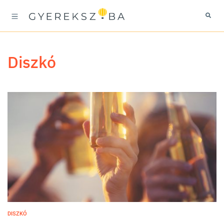
diszkó
DISZKÓ