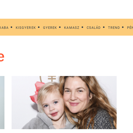
BABA
KISGYEREK
GYEREK
KAMASZ
CSALÁD
TREND
PÉ
e