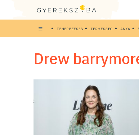
TEHERBEESÉS
TERHESSÉG
ANYA
drew barrymor