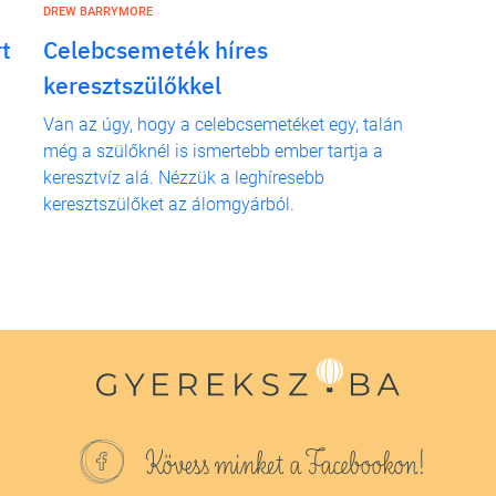
DREW BARRYMORE
t
Celebcsemeték híres
keresztszülőkkel
Van az úgy, hogy a celebcsemetéket egy, talán
még a szülőknél is ismertebb ember tartja a
keresztvíz alá. Nézzük a leghíresebb
keresztszülőket az álomgyárból.
Kövess minket a Facebookon!