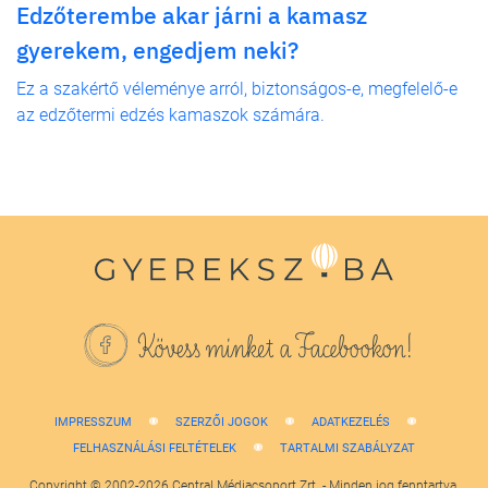
Edzőterembe akar járni a kamasz
gyerekem, engedjem neki?
Ez a szakértő véleménye arról, biztonságos-e, megfelelő-e
az edzőtermi edzés kamaszok számára.
Kövess minket a Facebookon!
IMPRESSZUM
SZERZŐI JOGOK
ADATKEZELÉS
FELHASZNÁLÁSI FELTÉTELEK
TARTALMI SZABÁLYZAT
Copyright © 2002-2026 Central Médiacsoport Zrt. - Minden jog fenntartva.