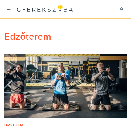
edzőterem
EDZŐTEREM