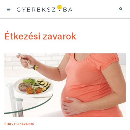
étkezési zavarok
ÉTKEZÉSI ZAVAROK