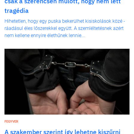
csak a szerencsén múlott, hogy nem lett
tragédia
Hihetetlen, hogy egy puska bekerülhet kisiskolások közé -
ráadásul éles lőszerekkel együtt. A szemléltetésnek azért
nem kellene ennyire élethűnek lennie...
FEGYVER
A szakember szerint így lehetne kiszűrni