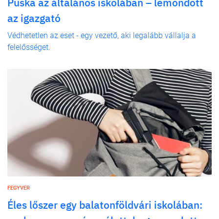
Puska az általános iskolában – lemondott
az igazgató
Védhetetlen az eset - egy vezető, aki legalább vállalja a
felelősséget.
FEGYVER
Éles lőszer egy balatonföldvári iskolában: