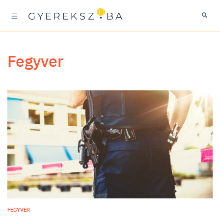
fegyver
FEGYVER