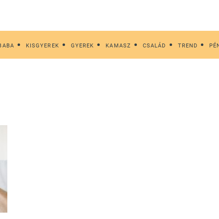
BABA
KISGYEREK
GYEREK
KAMASZ
CSALÁD
TREND
PÉ