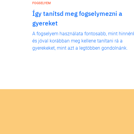
FOGSELYEM
Így tanítsd meg fogselymezni a
gyereket
A fogselyem használata fontosabb, mint hinnén
és jóval korábban meg kellene tanítani rá a
gyerekeket, mint azt a legtöbben gondolnánk.