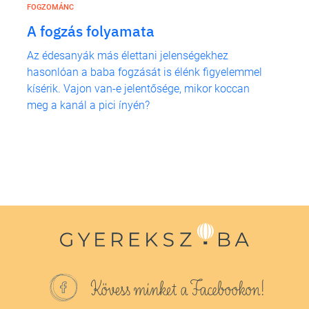
FOGZOMÁNC
A fogzás folyamata
Az édesanyák más élettani jelenségekhez
hasonlóan a baba fogzását is élénk figyelemmel
kísérik. Vajon van-e jelentősége, mikor koccan
meg a kanál a pici ínyén?
Kövess minket a Facebookon!