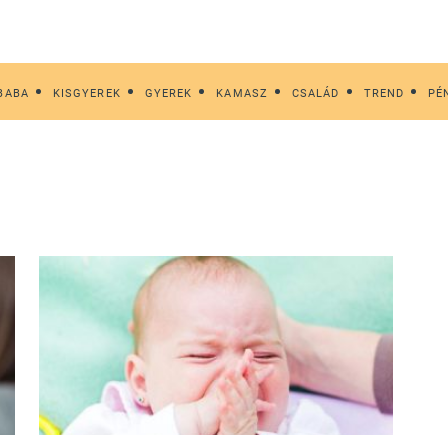
BABA
KISGYEREK
GYEREK
KAMASZ
CSALÁD
TREND
PÉ