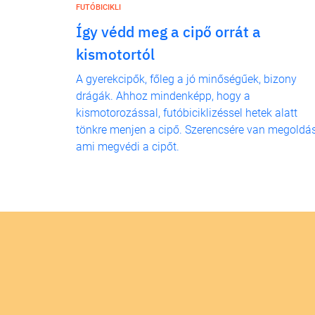
FUTÓBICIKLI
Így védd meg a cipő orrát a
kismotortól
A gyerekcipők, főleg a jó minőségűek, bizony
drágák. Ahhoz mindenképp, hogy a
kismotorozással, futóbiciklizéssel hetek alatt
tönkre menjen a cipő. Szerencsére van megoldás
ami megvédi a cipőt.