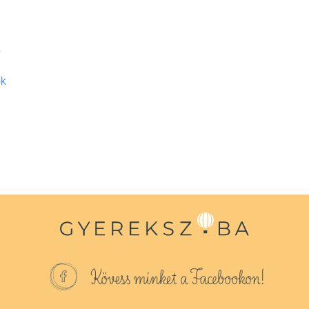
.
ok
Kövess minket a Facebookon!