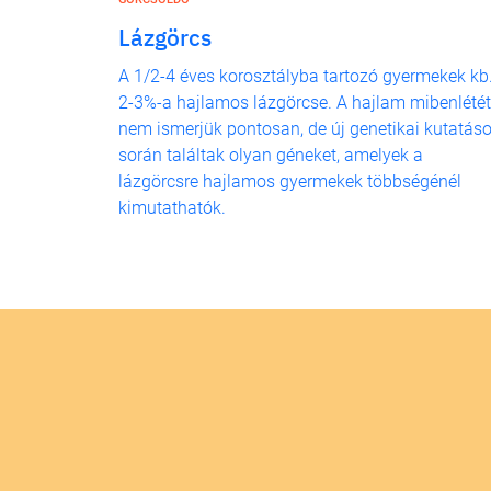
Lázgörcs
A 1/2-4 éves korosztályba tartozó gyermekek kb
2-3%-a hajlamos lázgörcse. A hajlam mibenlétét
nem ismerjük pontosan, de új genetikai kutatás
során találtak olyan géneket, amelyek a
lázgörcsre hajlamos gyermekek többségénél
kimutathatók.