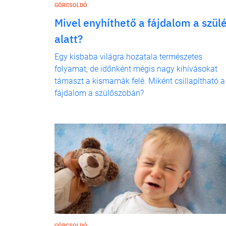
GÖRCSOLDÓ
Mivel enyhíthető a fájdalom a szül
alatt?
Egy kisbaba világra hozatala természetes
folyamat, de időnként mégis nagy kihívásokat
támaszt a kismamák felé. Miként csillapítható a
fájdalom a szülőszobán?
GÖRCSOLDÓ