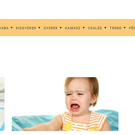
BABA
KISGYEREK
GYEREK
KAMASZ
CSALÁD
TREND
PÉ