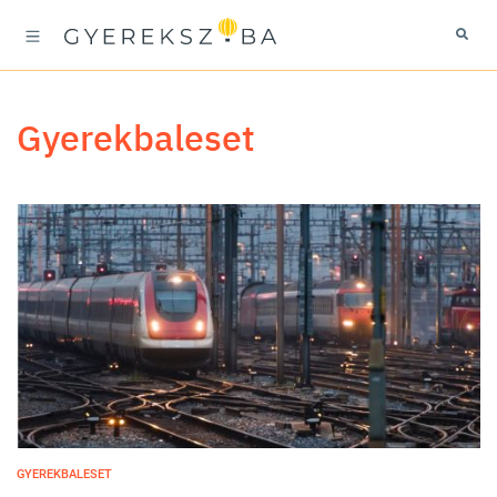
gyerekbaleset
GYEREKBALESET