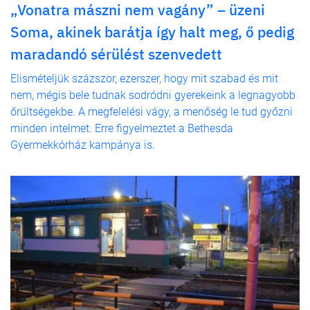
„Vonatra mászni nem vagány” – üzeni
Soma, akinek barátja így halt meg, ő pedig
maradandó sérülést szenvedett
Elismételjük százszor, ezerszer, hogy mit szabad és mit
nem, mégis bele tudnak sodródni gyerekeink a legnagyobb
őrültségekbe. A megfelelési vágy, a menőség le tud győzni
minden intelmet. Erre figyelmeztet a Bethesda
Gyermekkórház kampánya is.