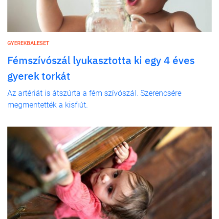
GYEREKBALESET
Fémszívószál lyukasztotta ki egy 4 éves
gyerek torkát
Az artériát is átszúrta a fém szívószál. Szerencsére
megmentették a kisfiút.