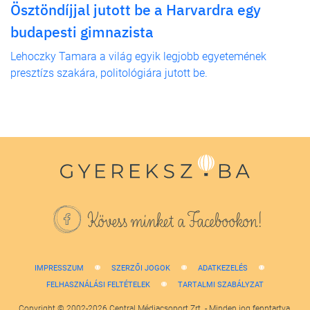
Ösztöndíjjal jutott be a Harvardra egy
budapesti gimnazista
Lehoczky Tamara a világ egyik legjobb egyetemének
presztízs szakára, politológiára jutott be.
Kövess minket a Facebookon!
IMPRESSZUM
SZERZŐI JOGOK
ADATKEZELÉS
FELHASZNÁLÁSI FELTÉTELEK
TARTALMI SZABÁLYZAT
Copyright © 2002-2026 Central Médiacsoport Zrt. - Minden jog fenntartva.