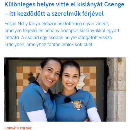
Különleges helyre vitte el kislányát Csenge
– itt kezdődött a szerelmük férjével
Fésűs Nelly lánya először osztott meg olyan videót,
amelyen férjével és néhány hónapos kislányukkal együtt
látható. A család egy csodás helyre látogatott vissza
Erdélyben, amelyhez fontos emlék köti őket.
HORVÁTH CSENGE