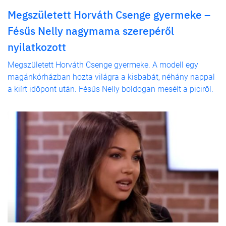
Megszületett Horváth Csenge gyermeke –
Fésűs Nelly nagymama szerepéről
nyilatkozott
Megszületett Horváth Csenge gyermeke. A modell egy
magánkórházban hozta világra a kisbabát, néhány nappal
a kiírt időpont után. Fésűs Nelly boldogan mesélt a piciről.