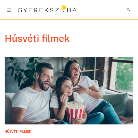
húsvéti filmek
HÚSVÉTI FILMEK