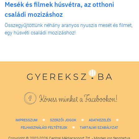
Mesék és filmek húsvétra, az otthoni
családi mozizáshoz
Összegyűjtöttünk néhány aranyos nyuszis mesét és filmet,
egy húsvéti családi mozizáshoz!
Kövess minket a Facebookon!
IMPRESSZUM
SZERZŐI JOGOK
ADATKEZELÉS
FELHASZNÁLÁSI FELTÉTELEK
TARTALMI SZABÁLYZAT
Copyright © 2002-2026 Central Médiacsoport Zrt. - Minden jog fenntartva.