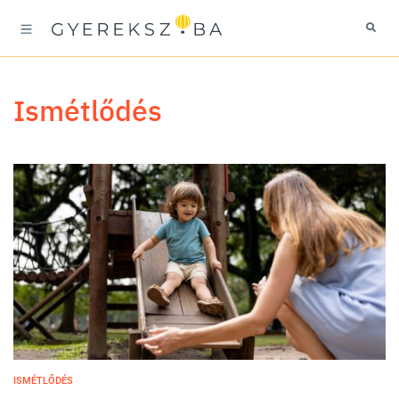
ismétlődés
ISMÉTLŐDÉS