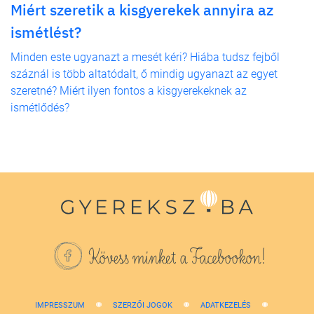
Miért szeretik a kisgyerekek annyira az
ismétlést?
Minden este ugyanazt a mesét kéri? Hiába tudsz fejből
száznál is több altatódalt, ő mindig ugyanazt az egyet
szeretné? Miért ilyen fontos a kisgyerekeknek az
ismétlődés?
Kövess minket a Facebookon!
IMPRESSZUM
SZERZŐI JOGOK
ADATKEZELÉS