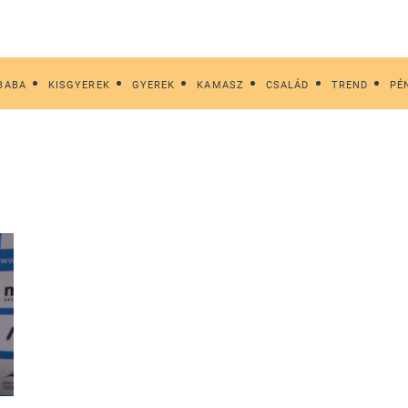
BABA
KISGYEREK
GYEREK
KAMASZ
CSALÁD
TREND
PÉ