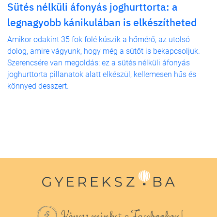
Sütés nélküli áfonyás joghurttorta: a
legnagyobb kánikulában is elkészítheted
Amikor odakint 35 fok fölé kúszik a hőmérő, az utolsó
dolog, amire vágyunk, hogy még a sütőt is bekapcsoljuk.
Szerencsére van megoldás: ez a sütés nélküli áfonyás
joghurttorta pillanatok alatt elkészül, kellemesen hűs és
könnyed desszert.