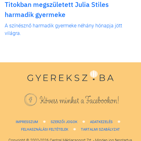
Titokban megszületett Julia Stiles
harmadik gyermeke
A színésznő harmadik gyermeke néhány hónapja jött
világra.
Kövess minket a Facebookon!
IMPRESSZUM
SZERZŐI JOGOK
ADATKEZELÉS
FELHASZNÁLÁSI FELTÉTELEK
TARTALMI SZABÁLYZAT
Copyright © 2002-2026 Central Médiacsoport Zrt. - Minden jog fenntartva.