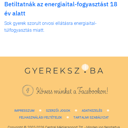
Betiltatnák az energiaital-fogyasztást 18
év alatt
Sok gyerek szorult orvosi ellátásra energiaital-
túlfogyasztás miatt.
Kövess minket a Facebookon!
IMPRESSZUM
SZERZŐI JOGOK
ADATKEZELÉS
FELHASZNÁLÁSI FELTÉTELEK
TARTALMI SZABÁLYZAT
Copyright © 2002-2026 Central Médiacsoport Zrt. - Minden jog fenntartva.