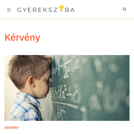
kérvény
KÉRVÉNY