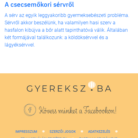
A csecsemőkori sérvről
A sérv az egyik leggyakoribb gyermeksebészeti probléma.
Sérvről akkor beszélünk, ha valamilyen hasi szerv a
hasfalon kibújva a bőr alatt tapinthatóvá válik. Általában
két formájával találkozunk: a köldöksérvvel és a
lágyéksérvvel.
Kövess minket a Facebookon!
IMPRESSZUM
SZERZŐI JOGOK
ADATKEZELÉS