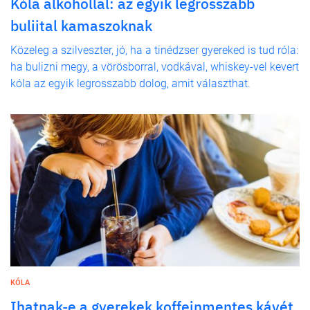
Kóla alkohollal: az egyik legrosszabb
buliital kamaszoknak
Közeleg a szilveszter, jó, ha a tinédzser gyereked is tud róla:
ha bulizni megy, a vörösborral, vodkával, whiskey-vel kevert
kóla az egyik legrosszabb dolog, amit választhat.
KÓLA
Ihatnak-e a gyerekek koffeinmentes kávét,