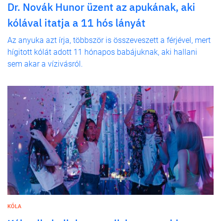
Dr. Novák Hunor üzent az apukának, aki
kólával itatja a 11 hós lányát
Az anyuka azt írja, többször is összeveszett a férjével, mert
hígitott kólát adott 11 hónapos babájuknak, aki hallani
sem akar a vízivásról.
KÓLA