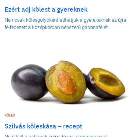
Ezért adj kölest a gyereknek
Nemcsak kölesgolyóként adhatjuk a gyerekeknek az újra
felfedezett a középkorban népszerű gabonafélét.
KÖLES
Szilvás köleskása – recept
Nem kell a babának külön főzni, alapanyagokat