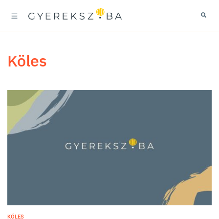
köles
KÖLES